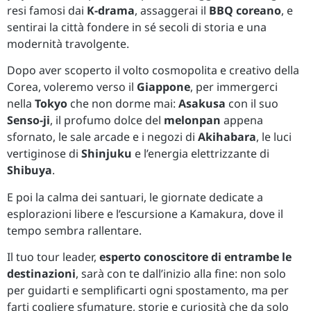
resi famosi dai
K-drama
, assaggerai il
BBQ coreano
, e
sentirai la città fondere in sé secoli di storia e una
modernità travolgente.
Dopo aver scoperto il volto cosmopolita e creativo della
Corea, voleremo verso il
Giappone
, per immergerci
nella
Tokyo
che non dorme mai:
Asakusa
con il suo
Senso-ji
, il profumo dolce del
melonpan
appena
sfornato, le sale arcade e i negozi di
Akihabara
, le luci
vertiginose di
Shinjuku
e l’energia elettrizzante di
Shibuya
.
E poi la calma dei santuari, le giornate dedicate a
esplorazioni libere e l’escursione a Kamakura, dove il
tempo sembra rallentare.
Il tuo tour leader,
esperto conoscitore di entrambe le
destinazioni
, sarà con te dall’inizio alla fine: non solo
per guidarti e semplificarti ogni spostamento, ma per
farti cogliere sfumature, storie e curiosità che da solo