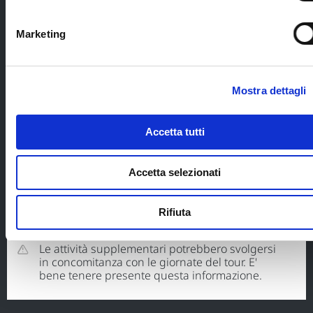
ingressi ai musei/templi in quanto facoltativi;
Marketing
tutto quanto non espressamente indicato alla
voce "la quota comprende".
tasse aeroportuali pari a € 430 per persona;
Mostra dettagli
costi di iscrizione € 150 per persona;
Accetta tutti
Accetta selezionati
Supplementi e riduzioni
supplemento camera singola € 690;
Rifiuta
Le attività supplementari potrebbero svolgersi
in concomitanza con le giornate del tour. E'
bene tenere presente questa informazione.