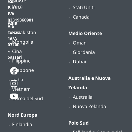
Misura
Nozze
s.r.l.
Perù
Stati Uniti
Partita
IVA
Canada
02319360901
Asia
Via
Kazakistan
Torres
Medio Oriente
16/A
Mongolia
Oman
07100
Cina
–
Giordania
Sassari
Filippine
Dubai
Giappone
Australia e Nuova
India
Zelanda
Vietnam
Australia
Corea del Sud
Nuova Zelanda
Nord Europa
Polo Sud
Finlandia