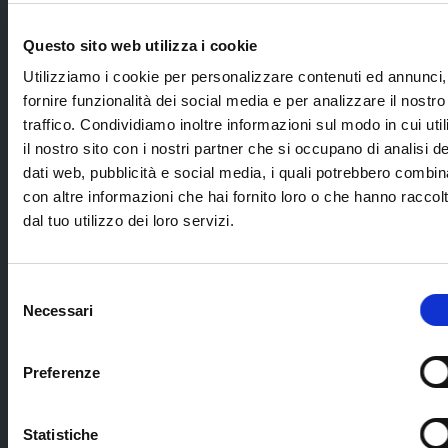
viaggio con il
Tour Leader e lo
Questo sito web utilizza i cookie
staff Blueberry
Travel;
Utilizziamo i cookie per personalizzare contenuti ed annunci,
fornire funzionalità dei social media e per analizzare il nostro
documenti di
viaggio digitali ed
traffico. Condividiamo inoltre informazioni sul modo in cui util
eco-sostenibili;
il nostro sito con i nostri partner che si occupano di analisi de
dati web, pubblicità e social media, i quali potrebbero combin
kit di viaggio.
con altre informazioni che hai fornito loro o che hanno raccol
dal tuo utilizzo dei loro servizi.
Gli Hotel indicati possono essere sostituiti con
Hotel di pari categoria. E' bene tenere presente
questa informazione nel caso in cui si sia
Selezione
interessati al noleggio del WIFI portatile o delle
SIM.
Necessari
del
Cerca il tuo viaggio
consenso
Preferenze
La quota non comprende
trasferimenti diversi da quelli indicati pranzi,
Statistiche
cene, bibite ed extra di carattere personale;