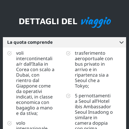
viaggio
DETTAGLI DEL
La quota comprende
voli
trasferimento
intercontinentali
aeroportuale con
a/r dall’Italia in
bus privato in
Corea con scalo a
arrivo e in
Dubai, con
ripartenza sia a
rientro dal
Seoul che a
Giappone come
Tokyo;
da operativi
5 pernottamenti
indicati, in classe
a Seoul all’Hotel
economica con
ibis Ambassador
bagaglio a mano
Seoul Insadong o
e da stiva;
similare in
volo
camera doppia
internazionale
con prima