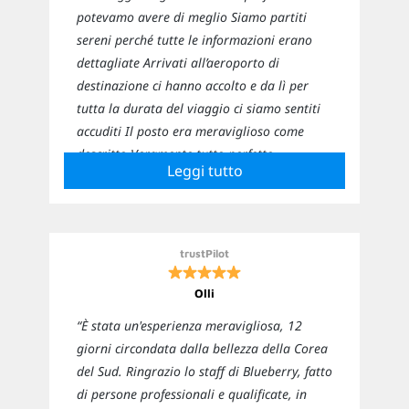
potevamo avere di meglio Siamo partiti
sereni perché tutte le informazioni erano
dettagliate Arrivati all’aeroporto di
destinazione ci hanno accolto e da lì per
tutta la durata del viaggio ci siamo sentiti
accuditi Il posto era meraviglioso come
descritto Veramente tutto perfetto
Leggi tutto
Sicuramente ci affideremo nuovamente a
loro per i prossimi viaggi”
trustPilot
Olli
“È stata un'esperienza meravigliosa, 12
giorni circondata dalla bellezza della Corea
del Sud. Ringrazio lo staff di Blueberry, fatto
di persone professionali e qualificate, in