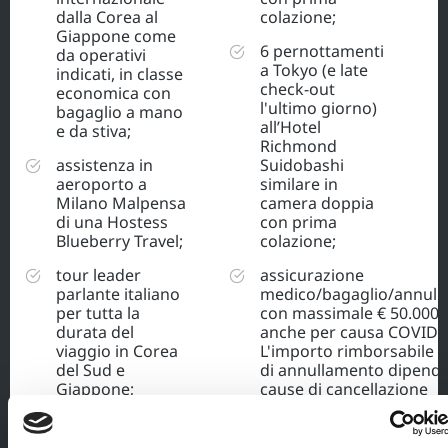
dalla Corea al
colazione;
Giappone come
6 pernottamenti
da operativi
a Tokyo (e late
indicati, in classe
check-out
economica con
l'ultimo giorno)
bagaglio a mano
all’Hotel
e da stiva;
Richmond
assistenza in
Suidobashi
aeroporto a
similare in
Milano Malpensa
camera doppia
di una Hostess
con prima
Blueberry Travel;
colazione;
tour leader
assicurazione
parlante italiano
medico/bagaglio/annul
per tutta la
con massimale € 50.000, 
durata del
anche per causa COVID-
viaggio in Corea
L'importo rimborsabile i
del Sud e
di annullamento dipende
Giappone;
cause di cancellazione
video-meeting di
preparazione al