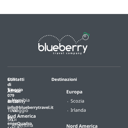
Contatti
Stili
Destinazioni
di
T.
viaggio
Africa
Europa
079
Namibia
Scozia
B-
Classy
4812011
info@blueberrytravel.it
Irlanda
Tour
Viaggio
Sud America
By
Su
Di
enneQuadro
Argentina
Nord America