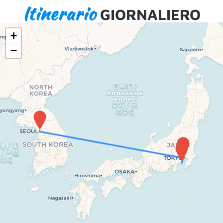
Itinerario
GIORNALIERO
+
−