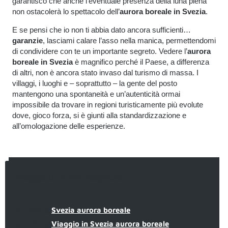
garantisco che anche l’eventuale presenza della luna piena
non ostacolerà lo spettacolo dell’
aurora boreale in Svezia
.
E se pensi che io non ti abbia dato ancora sufficienti…
garanzie
, lasciami calare l’asso nella manica, permettendomi
di condividere con te un importante segreto. Vedere l’
aurora
boreale in Svezia
è magnifico perché il Paese, a differenza
di altri, non è ancora stato invaso dal turismo di massa. I
villaggi, i luoghi e – soprattutto – la gente del posto
mantengono una spontaneità e un’autenticità ormai
impossibile da trovare in regioni turisticamente più evolute
dove, gioco forza, si è giunti alla standardizzazione e
all’omologazione delle esperienze.
Viaggio di nozze Giappone
undefined
Svezia aurora boreale
undefined
Viaggio in Svezia aurora boreale