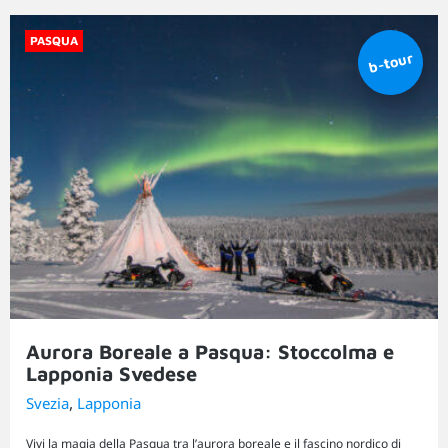
PASQUA
Aurora Boreale a Pasqua: Stoccolma e
Lapponia Svedese
,
Svezia
Lapponia
Vivi la magia della Pasqua tra l’aurora boreale e il fascino nordico di