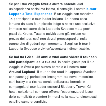
Se per il tuo
viaggio Svezia aurora boreale
vuoi
un’esperienza social ma intima, ti consiglio il nostro
b-tour
Lapponia Total Experience
. È un viaggio con massimo
14 partecipanti e tour leader italiano. La nostra casa
lontano da casa è un piccolo lodge a nostro uso esclusivo,
immerso nel cuore della Lapponia Svedese ma a pochi
passi da Kiruna. Tutte le attività sono già incluse nel
prezzo del tour, così non dovrai preoccuparti di nulla
tranne che di goderti ogni momento. Scegli un b-tour in
Lapponia Svedese e vivi un’avventura indimenticabile.
Se hai tra i 20 e i 45 anni
e vuoi condividere il tour con
altri partecipanti della tua età
, la scelta giusta per il tuo
viaggio in Svezia per aurora boreale è il nostro
tour
Around Lapland
. Il tour on the road in Lapponia Svedese
con paesaggi perfetti per Instagram, tra neve, motoslitte,
cani husky e la ricerca serale dell’aurora boreale in
compagnia di tour leader esclusivi Blueberry Travel. Gli
hotel, selezionati con cura offrono l’esperienza del lusso
della semplicità e comfort immersi nella natura, dimenticati
ostelli e camere condivise.