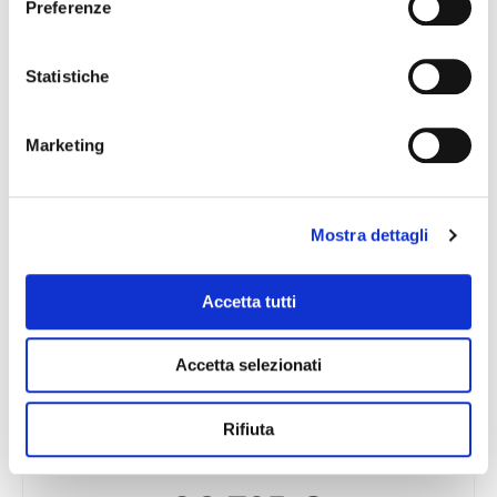
Preferenze
€ 2.985
Statistiche
in camera doppia
Orario voli
Marketing
SCRIVI E PARTI
Mostra dettagli
Lapponia Adventure e Aurora Boreale
Accetta tutti
Sab 30 Gen 2027
Accetta selezionati
Attivo
Rifiuta
Milano Malpensa
Umeå