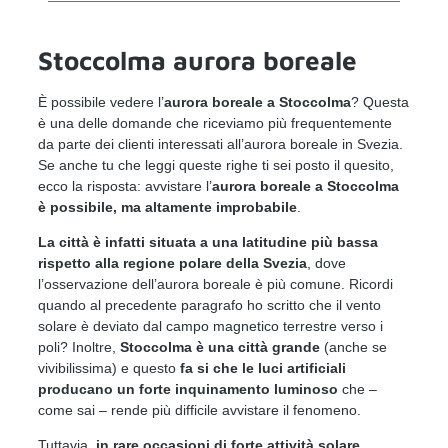
Stoccolma aurora boreale
È possibile vedere l’
aurora boreale a Stoccolma
? Questa
è una delle domande che riceviamo più frequentemente
da parte dei clienti interessati all’aurora boreale in Svezia.
Se anche tu che leggi queste righe ti sei posto il quesito,
ecco la risposta: avvistare l’
aurora boreale a Stoccolma
è possibile, ma altamente improbabile
.
La città è infatti situata a una latitudine più bassa
rispetto alla regione polare della Svezia
, dove
l’osservazione dell’aurora boreale è più comune. Ricordi
quando al precedente paragrafo ho scritto che il vento
solare è deviato dal campo magnetico terrestre verso i
poli? Inoltre,
Stoccolma è una città grande
(anche se
vivibilissima) e questo
fa si che le luci artificiali
producano un forte inquinamento luminoso
che –
come sai – rende più difficile avvistare il fenomeno.
Tuttavia,
in rare occasioni di forte attività solare,