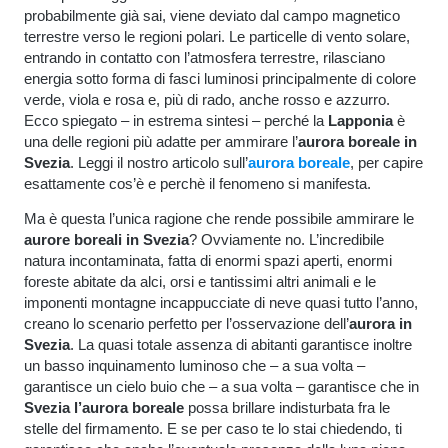
probabilmente già sai, viene deviato dal campo magnetico
terrestre verso le regioni polari. Le particelle di vento solare,
entrando in contatto con l’atmosfera terrestre, rilasciano
energia sotto forma di fasci luminosi principalmente di colore
verde, viola e rosa e, più di rado, anche rosso e azzurro.
Ecco spiegato – in estrema sintesi – perché la
Lapponia
è
una delle regioni più adatte per ammirare l’
aurora boreale in
Svezia
. Leggi il nostro articolo sull’
aurora boreale
, per capire
esattamente cos’è e perchè il fenomeno si manifesta.
Ma è questa l’unica ragione che rende possibile ammirare le
aurore boreali in Svezia
? Ovviamente no. L’incredibile
natura incontaminata, fatta di enormi spazi aperti, enormi
foreste abitate da alci, orsi e tantissimi altri animali e le
imponenti montagne incappucciate di neve quasi tutto l’anno,
creano lo scenario perfetto per l’osservazione dell’
aurora in
Svezia
. La quasi totale assenza di abitanti garantisce inoltre
un basso inquinamento luminoso che – a sua volta –
garantisce un cielo buio che – a sua volta – garantisce che in
Svezia l’aurora boreale
possa brillare indisturbata fra le
stelle del firmamento. E se per caso te lo stai chiedendo, ti