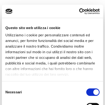
data
SCEGLI LA
DI PARTENZA
Questo sito web utilizza i cookie
Utilizziamo i cookie per personalizzare contenuti ed
annunci, per fornire funzionalità dei social media e per
analizzare il nostro traffico. Condividiamo inoltre
Filtra
informazioni sul modo in cui utilizzi il nostro sito con i
nostri partner che si occupano di analisi dei dati web,
pubblicità e social media, i quali potrebbero combinarle
Lapponia Adventure e Aurora Boreale
con altre informazioni che hai fornito loro o che hanno
raccolto dal tuo utilizzo dei loro servizi.
Mer 6 Gen 2027
Selezione
Necessari
del
Attivo
Cerca il tuo viaggio
consenso
Milano Linate
Umeå