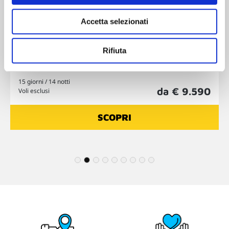
e Islanda - Crociera esplorativa
Accetta selezionati
,
,
Svalbard
Groenlandia
Islanda
Navigazione esplorativa tra Islanda, Groenlandia e isole Svalbard
Rifiuta
per un'immersione totale nella natura dell'Artico
15 giorni / 14 notti
da € 9.590
Voli esclusi
SCOPRI
1
2
3
4
5
6
7
8
9