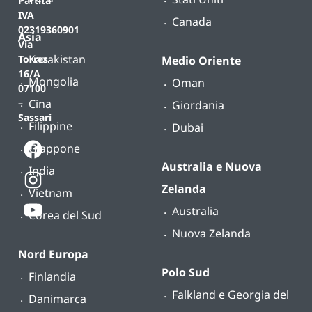
Partita
IVA
Canada
02319360901
Asia
Via
Kazakistan
Torres
Medio Oriente
16/A
Mongolia
Oman
07100
Cina
–
Giordania
Sassari
Filippine
Dubai
Giappone
Australia e Nuova
India
Zelanda
Vietnam
Australia
Corea del Sud
Nuova Zelanda
Nord Europa
Polo Sud
Finlandia
Falkland e Georgia del
Danimarca