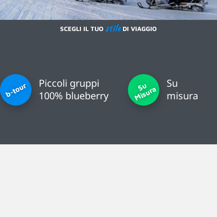
stile
SCEGLI IL TUO
DI VIAGGIO
Piccoli gruppi
Su
S
u
Mi
s
u
r
b-tour
a
100% blueberry
misura