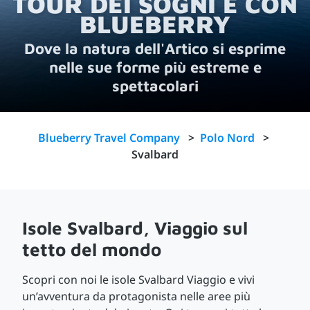
TOUR DEI SOGNI È CON
BLUEBERRY
Dove la natura dell'Artico si esprime
nelle sue forme più estreme e
spettacolari
Blueberry Travel Company
>
Polo Nord
>
Svalbard
Isole Svalbard, Viaggio sul
tetto del mondo
Scopri con noi le isole Svalbard Viaggio e vivi
un’avventura da protagonista nelle aree più