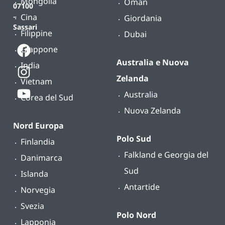
Mongolia
Oman
07100
Cina
–
Giordania
Sassari
Filippine
Dubai
Giappone
Australia e Nuova
India
Zelanda
Vietnam
Australia
Corea del Sud
Nuova Zelanda
Nord Europa
Polo Sud
Finlandia
Falkland e Georgia del
Danimarca
Sud
Islanda
Antartide
Norvegia
Svezia
Polo Nord
Lapponia