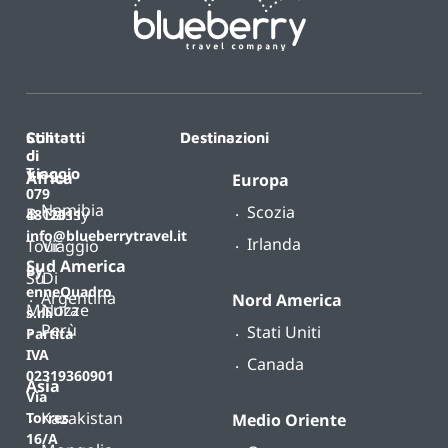
Contatti
Stili
Destinazioni
di
T.
viaggio
Africa
Europa
079
Namibia
Scozia
B-
Classy
4812011
info@blueberrytravel.it
Irlanda
Tour
Viaggio
Sud America
By
Su
Di
enneQuadro
Argentina
Nord America
Misura
Nozze
s.r.l.
Perù
Stati Uniti
Partita
IVA
Canada
02319360901
Asia
Via
Kazakistan
Torres
Medio Oriente
16/A