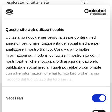
esploratori di tutte le età
mai.
Questo sito web utilizza i cookie
già percorsi
tempo
Itinerari
da
Valore al
Utilizziamo i cookie per personalizzare contenuti ed
noi
annunci, per fornire funzionalità dei social media e per
Il tuo tempo ha un valore
analizzare il nostro traffico. Condividiamo inoltre
incredibile: usiamolo al meglio
Ti accompagniamo solo in
informazioni sul modo in cui utilizzi il nostro sito con i
luoghi che abbiamo già
nostri partner che si occupano di analisi dei dati web,
esplorato
pubblicità e social media, i quali potrebbero combinarle
con altre informazioni che hai fornito loro o che hanno
raccolto dal tuo utilizzo dei loro servizi.
Selezione
Necessari
del
Cerca il tuo viaggio
consenso