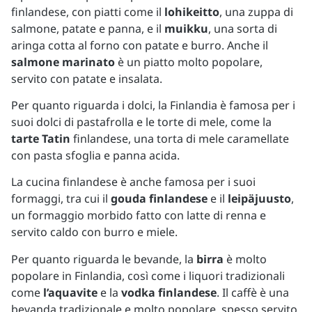
finlandese, con piatti come il
lohikeitto
, una zuppa di
salmone, patate e panna, e il
muikku
, una sorta di
aringa cotta al forno con patate e burro. Anche il
salmone marinato
è un piatto molto popolare,
servito con patate e insalata.
Per quanto riguarda i dolci, la Finlandia è famosa per i
suoi dolci di pastafrolla e le torte di mele, come la
tarte Tatin
finlandese, una torta di mele caramellate
con pasta sfoglia e panna acida.
La cucina finlandese è anche famosa per i suoi
formaggi, tra cui il
gouda finlandese
e il
leipäjuusto
,
un formaggio morbido fatto con latte di renna e
servito caldo con burro e miele.
Per quanto riguarda le bevande, la
birra
è molto
popolare in Finlandia, così come i liquori tradizionali
come
l’aquavite
e la
vodka finlandese
. Il caffè è una
bevanda tradizionale e molto popolare, spesso servito