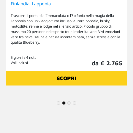
,
Finlandia
Lapponia
Trascorri il ponte dell'Immacolata o l’Epifania nella magia della
Lapponia con un viaggio tutto incluso: aurora boreale, husky,
motoslitte, renne e lodge nel silenzio artico. Piccolo gruppo di
massimo 20 persone ed esperto tour leader italiano. Vivi emozioni
vere tra neve, sauna e natura incontaminata, senza stress e con la
qualità Blueberry.
5 giorni / 4 notti
da € 2.765
Voli inclusi
SCOPRI
1
2
3
4