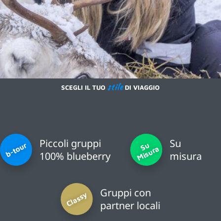
stile
SCEGLI IL TUO
DI VIAGGIO
Piccoli gruppi
Su
S
u
Mi
s
u
r
b-tour
a
100% blueberry
misura
Gruppi con
Classy
partner locali