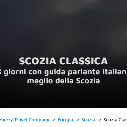
SCOZIA CLASSICA
8 giorni con guida parlante italiano
meglio della Scozia
eberry Travel Company
>
Europa
>
Scozia
>
Scozia Cla