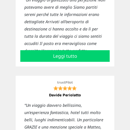
potevamo avere di meglio Siamo partiti
sereni perché tutte le informazioni erano
dettagliate Arrivati all’aeroporto di
destinazione ci hanno accolto e da lì per
tutta la durata del viaggio ci siamo sentiti
accuditi Il posto era meraviglioso come
descritto Veramente tutto perfetto
Leggi tutto
Sicuramente ci affideremo nuovamente a
loro per i prossimi viaggi”
trustPilot
Davide Periolatto
“Un viaggio davvero bellissimo,
un'esperienza fantastica, hotel tutti molto
belli, luoghi indimenticabili. Un particolare
GRAZIE e una menzione speciale a Matteo,