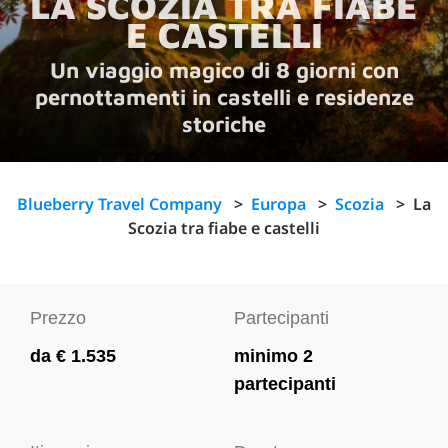
LA SCOZIA TRA FIABE
E CASTELLI
Un viaggio magico di 8 giorni con
pernottamenti in castelli e residenze
storiche
Blueberry Travel Company
>
Europa
>
Scozia
>
La
Scozia tra fiabe e castelli
Prezzo
Partecipanti
da € 1.535
minimo 2
partecipanti