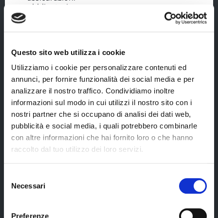
obbligatorie;
ingresso al
castello di
Edimburgo;
Questo sito web utilizza i cookie
crociera sul lago
di Loch Ness
Utilizziamo i cookie per personalizzare contenuti ed
(lingua Inglese)
annunci, per fornire funzionalità dei social media e per
di circa 2 ore.
analizzare il nostro traffico. Condividiamo inoltre
informazioni sul modo in cui utilizzi il nostro sito con i
Hotel e bed & breakfast sono normalmente
nostri partner che si occupano di analisi dei dati web,
localizzati in campagna o alle porte delle città.
pubblicità e social media, i quali potrebbero combinarle
Spesso non potrai raggiungere il centro a piedi,
con altre informazioni che hai fornito loro o che hanno
ma potrai farlo utilizzando la tua auto a
noleggio o, ancora meglio, prendendo i mezzi
raccolto dal tuo utilizzo dei loro servizi.
pubblici.
Se prevedi di arrivare in hotel o al bed &
Selezione
breakfast dopo le 18:00, contatta la struttura
Necessari
del
per concordare le modalità di check-in. Farlo è
Cerca il tuo viaggio
consenso
molto importante perché molte strutture non
hanno una reception aperta h24.
Preferenze