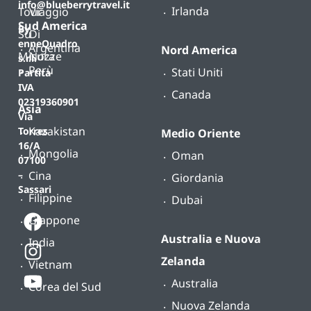
info@blueberrytravel.it
Irlanda
Tour
Viaggio
Sud America
By
Su
Di
enneQuadro
Argentina
Nord America
Misura
Nozze
s.r.l.
Perù
Stati Uniti
Partita
IVA
Canada
02319360901
Asia
Via
Kazakistan
Torres
Medio Oriente
16/A
Mongolia
Oman
07100
Cina
–
Giordania
Sassari
Filippine
Dubai
Giappone
Australia e Nuova
India
Zelanda
Vietnam
Australia
Corea del Sud
Nuova Zelanda