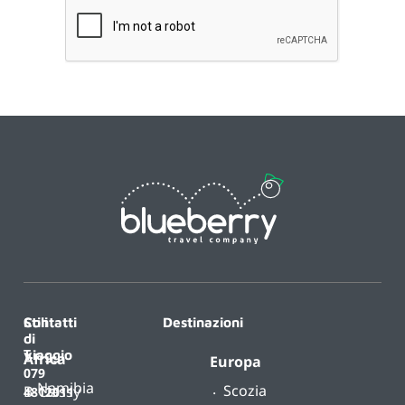
Contatti
Stili
Destinazioni
di
T.
viaggio
Africa
Europa
079
Namibia
Scozia
B-
Classy
4812011