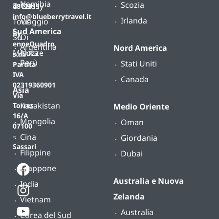
Namibia
Scozia
B-
Classy
4812011
info@blueberrytravel.it
Irlanda
Tour
Viaggio
Sud America
By
Su
Di
enneQuadro
Argentina
Nord America
Misura
Nozze
s.r.l.
Perù
Stati Uniti
Partita
IVA
Canada
02319360901
Asia
Via
Kazakistan
Torres
Medio Oriente
16/A
Mongolia
Oman
07100
Cina
–
Giordania
Sassari
Filippine
Dubai
Giappone
Australia e Nuova
India
Zelanda
Vietnam
Australia
Corea del Sud