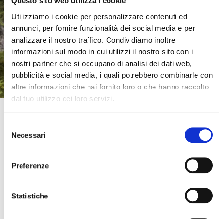
Questo sito web utilizza i cookie
Utilizziamo i cookie per personalizzare contenuti ed
annunci, per fornire funzionalità dei social media e per
analizzare il nostro traffico. Condividiamo inoltre
informazioni sul modo in cui utilizzi il nostro sito con i
nostri partner che si occupano di analisi dei dati web,
pubblicità e social media, i quali potrebbero combinarle con
altre informazioni che hai fornito loro o che hanno raccolto
dal tuo utilizzo dei loro servizi.
Canada: dalle Rockies all'Oceano Pacifico
Selezione
Canada
Necessari
del
Cerca il tuo viaggio
Dalle Rockies all’Oceano Pacifico: un’avventura on the road in Canada in
consenso
piccolo gruppo (max 6 partecipanti) con accompagnatore italiano. Laghi
Preferenze
turchesi, ponti sospesi e strade infinite ti aspettano per un’esperienza
indimenticabile!
Statistiche
11 giorni / 9 notti
da € 4.795
Voli inclusi