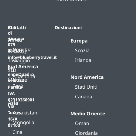
Contatti
Stili
Destinazioni
di
T.
viaggio
Africa
Europa
079
Namibia
Scozia
B-
Classy
4812011
info@blueberrytravel.it
Irlanda
Tour
Viaggio
Sud America
By
Su
Di
enneQuadro
Argentina
Nord America
Misura
Nozze
s.r.l.
Perù
Stati Uniti
Partita
IVA
Canada
02319360901
Asia
Via
Kazakistan
Torres
Medio Oriente
16/A
Mongolia
Oman
07100
Cina
–
Giordania