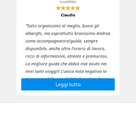
trustPilot
Claudio
“Tutto organizzato al meglio, buoni gli
alberghi, ma soprattutto bravissimo Andrea
come accompagnatore/guida, sempre
disponibile, anche oltre l'orario di lavoro,
ricco di informazioni, attento e premuroso.
La migliore guida che abbia mai avuto nei
miei tanti viaggi!! L'unica nota negativa la
mancanza della possibilità di partire da una
Leggi tutto
città diversa da Milano o Roma e quella di
cambiare classe di volo.”
Newsletter