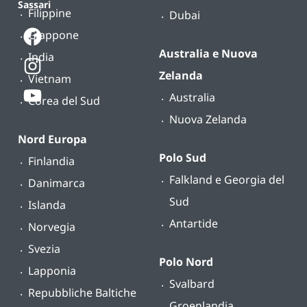
Sassari
Filippine
Dubai
Giappone
Australia e Nuova
India
Zelanda
Vietnam
Australia
Corea del Sud
Nuova Zelanda
Nord Europa
Polo Sud
Finlandia
Falkland e Georgia del
Danimarca
Sud
Islanda
Antartide
Norvegia
Svezia
Polo Nord
Lapponia
Svalbard
Repubbliche Baltiche
Groenlandia