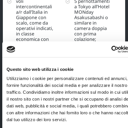
voli
5 pernottamenti
intercontinentali
a Tokyo all’Hotel
a/r dall’Italia in
MONday
Giappone con
Asakusabashi o
scalo, come da
similare in
operativi indicati,
camera doppia
in classe
con prima
economica con
colazione;
bagaglio a mano
4 pernottamenti
e da stiva;
a Kyoto all’Hotel
assistenza in
Moxy Kyoto Nijo
aeroporto di una
o similare in
Questo sito web utilizza i cookie
Hostess
camera doppia
Blueberry Travel;
con prima
Utilizziamo i cookie per personalizzare contenuti ed annunci,
colazione;
tour leader
fornire funzionalità dei social media e per analizzare il nostro
parlante italiano
biglietti del treno
traffico. Condividiamo inoltre informazioni sul modo in cui util
per tutta la
Shinkansen da
il nostro sito con i nostri partner che si occupano di analisi de
durata del
Tokyo a Kyoto;
dati web, pubblicità e social media, i quali potrebbero combin
viaggio in
assicurazione
Giappone;
con altre informazioni che hai fornito loro o che hanno raccol
medico/bagaglio/annul
dal tuo utilizzo dei loro servizi.
trasferimento
con massimale € 50.000, 
aeroportuale con
anche per causa COVID-