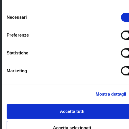
bus privato in
L'importo rimborsabile i
arrivo e in
di annullamento dipende
Selezione
ripartenza;
cause di cancellazione
Necessari
del
Cerca il tuo viaggio
consenso
trasferimento
video-meeting di
bagaglio da
preparazione al
Preferenze
Tokyo a Kyoto
viaggio con il
per tutti i
Tour Leader e lo
partecipanti (una
staff Blueberry
valigia a testa),
Travel;
Statistiche
per evitare di
trasportarlo nei
mezzi pubblici;
Marketing
documenti di
viaggio digitali ed
eco-sostenibili;
Mostra dettagli
kit di viaggio.
Accetta tutti
playslist Spotify
GiappoTour con
le musiche
preferite dal
Accetta selezionati