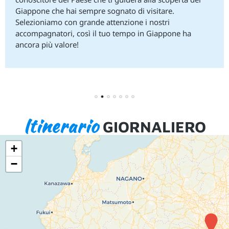
Giappone che hai sempre sognato di visitare.
Selezioniamo con grande attenzione i nostri
accompagnatori, così il tuo tempo in Giappone ha
ancora più valore!
1
2
3
4
5
6
7
Itinerario
GIORNALIERO
+
−