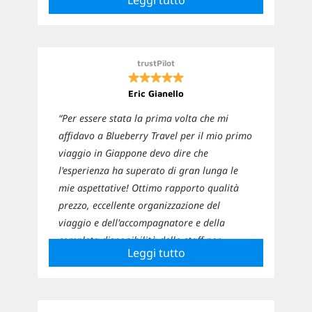
Leggi tutto
Sicuramente ci affideremo nuovamente a
loro per i prossimi viaggi”
trustPilot
Eric Gianello
“Per essere stata la prima volta che mi
affidavo a Blueberry Travel per il mio primo
viaggio in Giappone devo dire che
l'esperienza ha superato di gran lunga le
mie aspettative! Ottimo rapporto qualità
prezzo, eccellente organizzazione del
viaggio e dell'accompagnatore e della
completa disponibilità dello staff per
Leggi tutto
curiosità e chiarimenti. Sicuramente non
sarà l'unico viaggio con questa agenzia!”