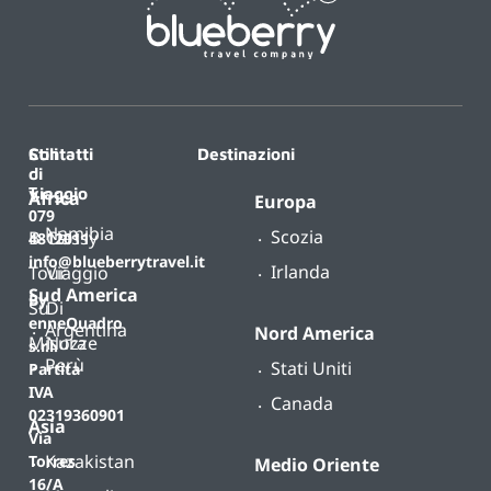
Contatti
Stili
Destinazioni
di
T.
viaggio
Africa
Europa
079
Namibia
Scozia
B-
Classy
4812011
info@blueberrytravel.it
Irlanda
Tour
Viaggio
Sud America
By
Su
Di
enneQuadro
Argentina
Nord America
Misura
Nozze
s.r.l.
Perù
Stati Uniti
Partita
IVA
Canada
02319360901
Asia
Via
Kazakistan
Torres
Medio Oriente
16/A