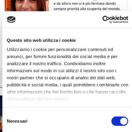
e da allora non si è più fermata dando
sempre priorità alla scoperta del mondo.
Ama il Giappone ed i mondi artici, il suo
eroe è Ernest Shackleton ed è mamma di
Aurora.
Questo sito web utilizza i cookie
Utilizziamo i cookie per personalizzare contenuti ed
annunci, per fornire funzionalità dei social media e per
analizzare il nostro traffico. Condividiamo inoltre
informazioni sul modo in cui utilizzi il nostro sito con i
Potrebbe interessarti
nostri partner che si occupano di analisi dei dati web,
pubblicità e social media, i quali potrebbero combinarle con
altre informazioni che hai fornito loro o che hanno raccolto
dal tuo utilizzo dei loro servizi.
Berry News
Giappone e
GiappoTour®
Yokohama: il Giappone che
Selezione
sorprende, a un passo da
Necessari
del
Cerca il tuo viaggio
Tokyo
consenso