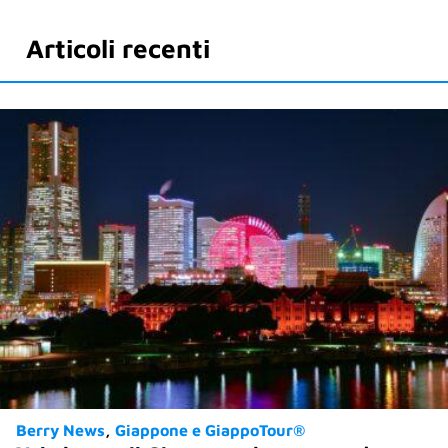
Articoli recenti
Berry News
Giappone e GiappoTour®