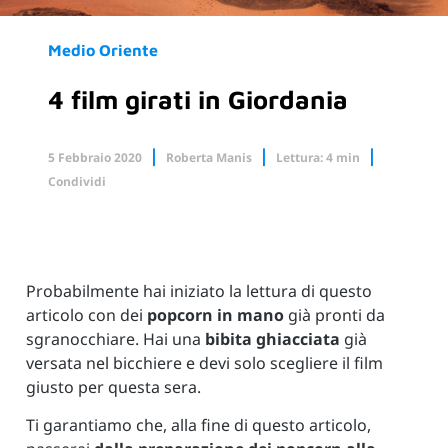
Medio Oriente
4 film girati in Giordania
5 Febbraio 2020
Roberta Manis
Lettura: 4 min
Condividi
Facebook
X.com
Linkedin
Probabilmente hai iniziato la lettura di questo
articolo con dei
popcorn in mano
già pronti da
sgranocchiare. Hai una
bibita ghiacciata
già
versata nel bicchiere e devi solo scegliere il film
giusto per questa sera.
Ti garantiamo che, alla fine di questo articolo,