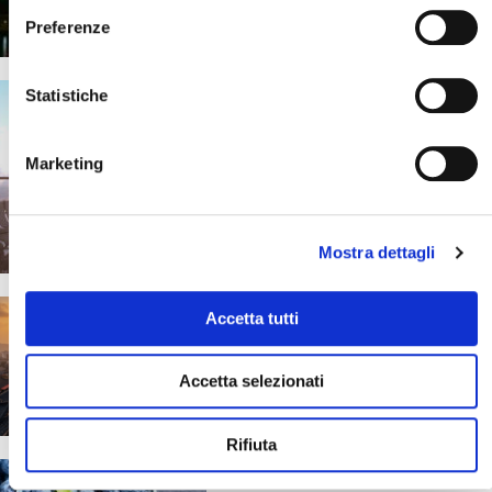
20 Gennaio 2026
Preferenze
Statistiche
Il mondo Blueberry
Berry News
È sicuro viaggiare oggi?
Cosa succede davvero
Marketing
quando parti con un Tour
Operator
20 Maggio 2026
Mostra dettagli
Corea del Sud e CoreaTour
Accetta tutti
Jeonju cosa vedere e quali
esperienze fare
Accetta selezionati
25 Marzo 2026
Rifiuta