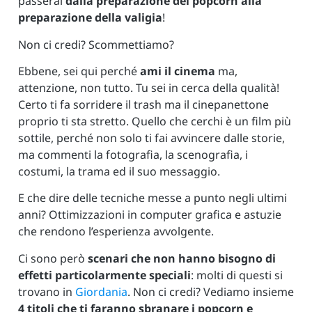
passerai
dalla preparazione dei popcorn alla
preparazione della valigia
!
Non ci credi? Scommettiamo?
Ebbene, sei qui perché
ami il cinema
ma,
attenzione, non tutto. Tu sei in cerca della qualità!
Certo ti fa sorridere il trash ma il cinepanettone
proprio ti sta stretto. Quello che cerchi è un film più
sottile, perché non solo ti fai avvincere dalle storie,
ma commenti la fotografia, la scenografia, i
costumi, la trama ed il suo messaggio.
E che dire delle tecniche messe a punto negli ultimi
anni? Ottimizzazioni in computer grafica e astuzie
che rendono l’esperienza avvolgente.
Ci sono però
scenari che non hanno bisogno di
effetti particolarmente speciali
: molti di questi si
trovano in
Giordania
. Non ci credi? Vediamo insieme
4 titoli che ti faranno sbranare i popcorn e