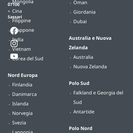
Mongolia
Oman
07100
Cina
–
Giordania
Sassari
Filippine
Dubai
Giappone
Australia e Nuova
India
Zelanda
Vietnam
Australia
Corea del Sud
Nuova Zelanda
Nord Europa
Polo Sud
Finlandia
Falkland e Georgia del
Danimarca
Sud
Islanda
Antartide
Norvegia
Svezia
Polo Nord
Lapponia