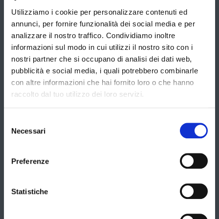
Utilizziamo i cookie per personalizzare contenuti ed
annunci, per fornire funzionalità dei social media e per
analizzare il nostro traffico. Condividiamo inoltre
informazioni sul modo in cui utilizzi il nostro sito con i
nostri partner che si occupano di analisi dei dati web,
Contatti
Stili
Destinazioni
pubblicità e social media, i quali potrebbero combinarle
di
T.
viaggio
Africa
con altre informazioni che hai fornito loro o che hanno
Europa
079
raccolto dal tuo utilizzo dei loro servizi.
Namibia
Scozia
B-
Classy
4812011
info@blueberrytravel.it
Irlanda
Tour
Viaggio
Selezione
Sud America
By
Su
Di
Necessari
del
enneQuadro
Cerca il tuo viaggio
Argentina
Nord America
consenso
Misura
Nozze
s.r.l.
Perù
Stati Uniti
Partita
Preferenze
IVA
Canada
02319360901
Asia
Via
Statistiche
Kazakistan
Torres
Medio Oriente
16/A
Mongolia
Oman