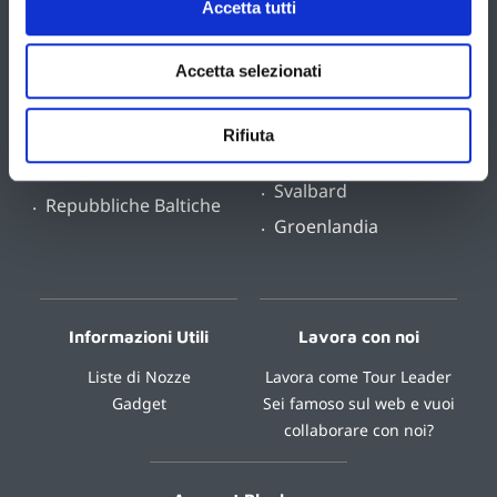
Accetta tutti
Falkland e Georgia del
Danimarca
Sud
Islanda
Accetta selezionati
Antartide
Norvegia
Svezia
Rifiuta
Polo Nord
Lapponia
Svalbard
Repubbliche Baltiche
Groenlandia
Informazioni Utili
Lavora con noi
Liste di Nozze
Lavora come Tour Leader
Gadget
Sei famoso sul web e vuoi
collaborare con noi?