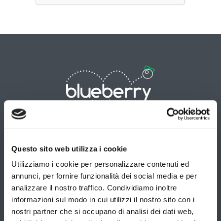
Contatti
Stili
Destinazioni
Questo sito web utilizza i cookie
di
T.
viaggio
Utilizziamo i cookie per personalizzare contenuti ed
Africa
Europa
079
annunci, per fornire funzionalità dei social media e per
Namibia
Scozia
B-
Classy
4812011
analizzare il nostro traffico. Condividiamo inoltre
info@blueberrytravel.it
Irlanda
Tour
Viaggio
informazioni sul modo in cui utilizzi il nostro sito con i
Sud America
nostri partner che si occupano di analisi dei dati web,
By
Su
Di