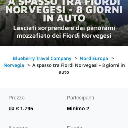
A SPASSO TRA FIORDI
NORVEGESI - 8 GIORNI
IN AUTO
Lasciati sorprendere dai panorami
mozzafiato dei Fiordi Norvegesi
Blueberry Travel Company
>
Nord Europa
>
Norvegia
>
A spasso tra Fiordi Norvegesi – 8 giorni in
auto
Prezzo
Partecipanti
da € 1.795
Minimo 2