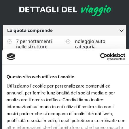
viaggio
DETTAGLI DEL
La quota comprende
7 pernottamenti
noleggio auto
nelle strutture
categoria
indicate nel
utilitaria (Toyota
programma (o
Yaris o similare),
similari pari
incluso
categoria) in
chilometraggio
camera
illimitato e
Questo sito web utilizza i cookie
standard, inclusa
assicurazioni
prima colazione
obbligatorie,
Utilizziamo i cookie per personalizzare contenuti ed
a buffet;
ritiro il giorno 1 e
annunci, per fornire funzionalità dei social media e per
rilascio il giorno
analizzare il nostro traffico. Condividiamo inoltre
8 all’aeroporto di
Bergen;
informazioni sul modo in cui utilizzi il nostro sito con i
nostri partner che si occupano di analisi dei dati web,
assicurazione
pubblicità e social media, i quali potrebbero combinarle con
medico/bagaglio/annullamento
a copertura dei servizi gestiti
altre informazioni che hai fornito loro o che hanno raccolto