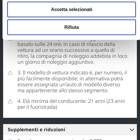
il guidatore principale disponga di una carta di
credito a lui intestata (non sono accettate le
Accetta selezionati
carte di credito ricaricabili, le tessere Bancomat
e Postepay). In mancanza di una carta di credito
valida, la vettura non può essere consegnata.
Rifiuta
2. Il calcolo della quota del noleggio auto è
basato sulle 24 ore; in caso di rilascio della
vettura ad un orario successivo a quello di
ritiro, la compagnia di noleggio addebita in loco
un giorno di noleggio aggiuntivo.
3. Il modello di vettura indicato è, per numero, il
più facilmente disponibile; in alternativa potrà
essere assegnata un'auto di modello diverso
ma appartenente allo stesso segmento.
4. Età minima del conducente: 21 anni (23 anni
per il fuoristrada)
Supplementi e riduzioni