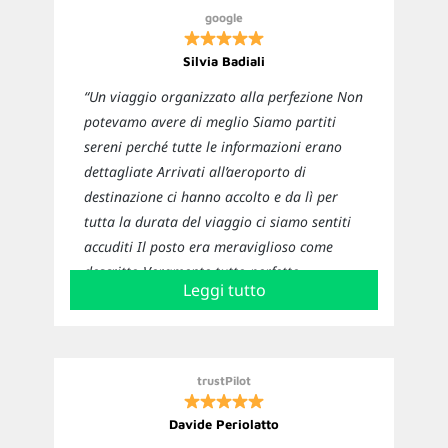
google
Silvia Badiali
“Un viaggio organizzato alla perfezione Non
potevamo avere di meglio Siamo partiti
sereni perché tutte le informazioni erano
dettagliate Arrivati all’aeroporto di
destinazione ci hanno accolto e da lì per
tutta la durata del viaggio ci siamo sentiti
accuditi Il posto era meraviglioso come
descritto Veramente tutto perfetto
Leggi tutto
Sicuramente ci affideremo nuovamente a
loro per i prossimi viaggi”
trustPilot
Davide Periolatto