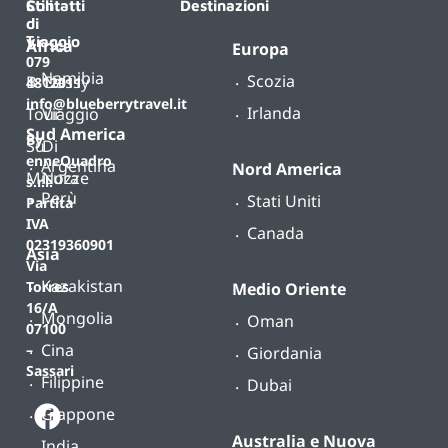
Contatti
Stili
Destinazioni
di
T.
viaggio
Africa
Europa
079
Namibia
Scozia
B-
Classy
4812011
info@blueberrytravel.it
Irlanda
Tour
Viaggio
Sud America
By
Su
Di
enneQuadro
Argentina
Nord America
Misura
Nozze
s.r.l.
Perù
Stati Uniti
Partita
IVA
Canada
02319360901
Asia
Via
Kazakistan
Torres
Medio Oriente
16/A
Mongolia
Oman
07100
Cina
–
Giordania
Sassari
Filippine
Dubai
Giappone
Australia e Nuova
India