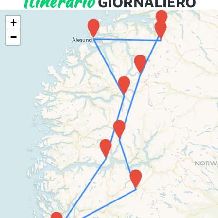
Itinerario
GIORNALIERO
+
−