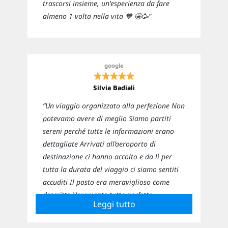
trascorsi insieme, un'esperienza da fare
almeno 1 volta nella vita 💙 🤩🥳”
google
Silvia Badiali
“Un viaggio organizzato alla perfezione Non
potevamo avere di meglio Siamo partiti
sereni perché tutte le informazioni erano
dettagliate Arrivati all’aeroporto di
destinazione ci hanno accolto e da lì per
tutta la durata del viaggio ci siamo sentiti
accuditi Il posto era meraviglioso come
descritto Veramente tutto perfetto
Leggi tutto
Sicuramente ci affideremo nuovamente a
loro per i prossimi viaggi”