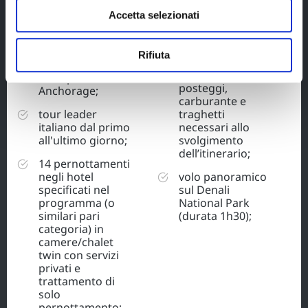
bagaglio 20 kg
svolgimento
(in stiva) e 8 kg (a
Accetta selezionati
dell’itinerario,
mano);
incluse tutte le
trasferimenti
assicurazioni;
Rifiuta
da/per
pedaggi,
l’aeroporto di
posteggi,
Anchorage;
carburante e
tour leader
traghetti
italiano dal primo
necessari allo
all'ultimo giorno;
svolgimento
dell’itinerario;
14 pernottamenti
negli hotel
volo panoramico
specificati nel
sul Denali
programma (o
National Park
similari pari
(durata 1h30);
categoria) in
camere/chalet
twin con servizi
privati e
trattamento di
solo
pernottamento;