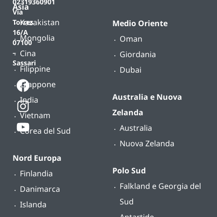
02319360901
Asia
Via
Kazakistan
Torres
Medio Oriente
16/A
Mongolia
Oman
07100
Cina
–
Giordania
Sassari
Filippine
Dubai
Giappone
Australia e Nuova
India
Zelanda
Vietnam
Australia
Corea del Sud
Nuova Zelanda
Nord Europa
Polo Sud
Finlandia
Falkland e Georgia del
Danimarca
Sud
Islanda