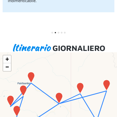
indimenticabile.
1
2
3
4
5
Itinerario
GIORNALIERO
+
−