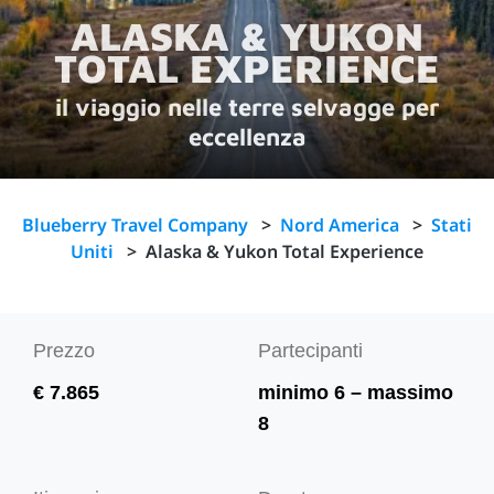
ALASKA & YUKON
TOTAL EXPERIENCE
il viaggio nelle terre selvagge per
eccellenza
Blueberry Travel Company
>
Nord America
>
Stati
Uniti
>
Alaska & Yukon Total Experience
Prezzo
Partecipanti
€ 7.865
minimo 6 – massimo
8