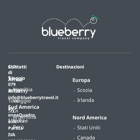
Contatti
Stili
Destinazioni
di
T.
viaggio
Africa
Europa
079
Namibia
Scozia
B-
Classy
4812011
info@blueberrytravel.it
Irlanda
Tour
Viaggio
Sud America
By
Su
Di
enneQuadro
Argentina
Nord America
Misura
Nozze
s.r.l.
Perù
Stati Uniti
Partita
IVA
Canada