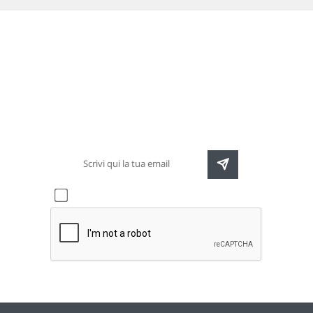
Newsletter
Rimani sempre aggiornato sulle nuove
destinazioni e speciali promozioni
Accetto l'informativa sulla
privacy