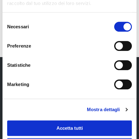
raccolto dal tuo utilizzo dei loro servizi.
Selezione
Necessari
del
e
Cerca il tuo viaggio
PREZZI
DATE
consenso
Preferenze
Nessun volo trovato
Statistiche
viaggio
DETTAGLI DEL
Marketing
La quota comprende
Mostra dettagli
voli di linea
2 prime colazioni
Condor Airlines
in hotel;
a/r da Milano con
Accetta tutti
noleggio di due
franchigia
mezzi adatti allo