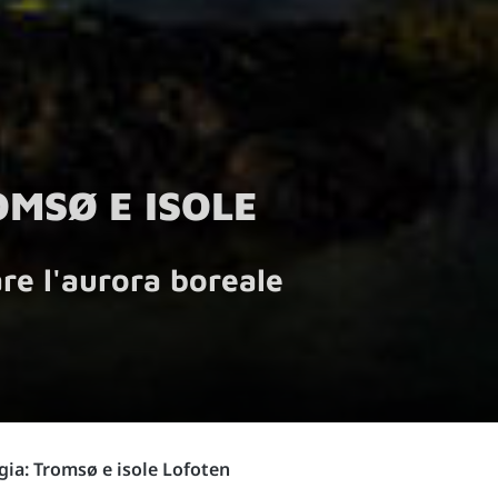
MSØ E ISOLE
are l'aurora boreale
ia: Tromsø e isole Lofoten