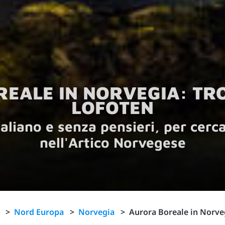
EALE IN NORVEGIA: TRO
LOFOTEN
italiano e senza pensieri, per cerc
nell'Artico Norvegese
>
Nord Europa
>
Norvegia
>
Aurora Boreale in Norveg