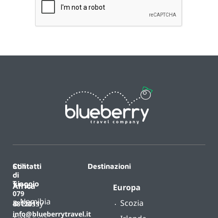
Contatti
Stili
Destinazioni
di
T.
viaggio
Africa
Europa
079
Namibia
Scozia
B-
Classy
4812011
info@blueberrytravel.it