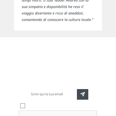
tempi morti. Il tour leader Andrea con la
sua simpatia e disponibilità ha reso il
viaggio divertente e ricco di aneddoti,
consentendo di conoscere la cultura locale.”
Newsletter
Rimani sempre aggiornato sulle nuove
destinazioni e speciali promozioni
Accetto l'informativa sulla
privacy