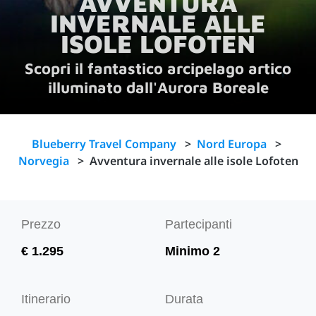
AVVENTURA
INVERNALE ALLE
ISOLE LOFOTEN
Scopri il fantastico arcipelago artico
illuminato dall'Aurora Boreale
Blueberry Travel Company
>
Nord Europa
>
Norvegia
>
Avventura invernale alle isole Lofoten
Prezzo
Partecipanti
€ 1.295
Minimo 2
Itinerario
Durata