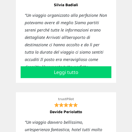
Silvia Badiali
“Un viaggio organizzato alla perfezione Non
potevamo avere di meglio Siamo partiti
sereni perché tutte le informazioni erano
dettagliate Arrivati all’aeroporto di
destinazione ci hanno accolto e da lì per
tutta la durata del viaggio ci siamo sentiti
accuditi Il posto era meraviglioso come
descritto Veramente tutto perfetto
Leggi tutto
Sicuramente ci affideremo nuovamente a
loro per i prossimi viaggi”
trustPilot
Davide Periolatto
“Un viaggio davvero bellissimo,
un'esperienza fantastica, hotel tutti molto