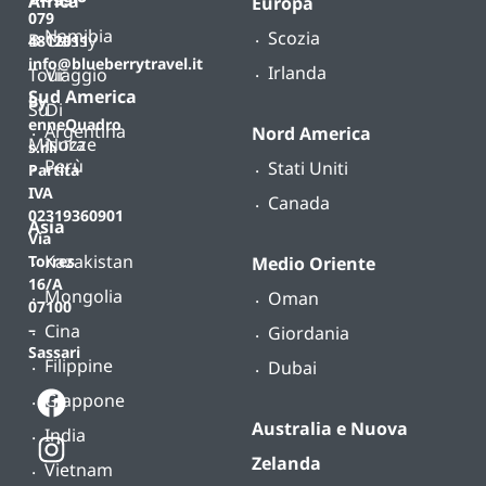
Africa
Europa
079
Namibia
Scozia
B-
Classy
4812011
info@blueberrytravel.it
Irlanda
Tour
Viaggio
Sud America
By
Su
Di
enneQuadro
Argentina
Nord America
Misura
Nozze
s.r.l.
Perù
Stati Uniti
Partita
IVA
Canada
02319360901
Asia
Via
Kazakistan
Torres
Medio Oriente
16/A
Mongolia
Oman
07100
Cina
–
Giordania
Sassari
Filippine
Dubai
Giappone
Australia e Nuova
India
Zelanda
Vietnam