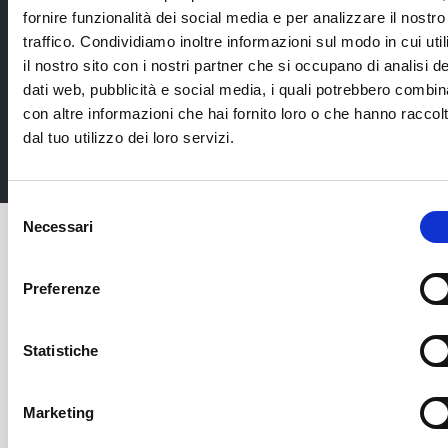
inglese (durata 3 ore circa): € 155 a persona
fornire funzionalità dei social media e per analizzare il nostro
traffico. Condividiamo inoltre informazioni sul modo in cui util
il nostro sito con i nostri partner che si occupano di analisi de
dati web, pubblicità e social media, i quali potrebbero combin
con altre informazioni che hai fornito loro o che hanno raccol
dal tuo utilizzo dei loro servizi.
Selezione
utili
Necessari
del
LINK
Cerca il tuo viaggio
consenso
Preferenze
Vogliamo solo viaggiatori felici e bene informati,
quindi leggi bene qui:
Statistiche
Marketing
Modulo informativo standard