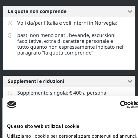
La quota non comprende
Voli da/per l'Italia e voli interni in Norvegia;
pasti non menzionati, bevande, escursioni
facoltative, extra di carattere personale e
tutto quanto non espressamente indicato nel
paragrafo “la quota comprende”.
Supplementi e riduzioni
Supplemento singola: € 400 a persona
Riduzione bambini 6/11 anni in camera - rorbu
con 2 adulti: € 330 a persona
Escursione itinerante a caccia dell'aurora
Questo sito web utilizza i cookie
boreale: € 120 a persona
Utilizziamo i cookie per personalizzare contenuti ed annunci,
Passeggiata con le ciaspole con guida in