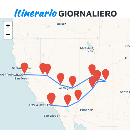
Itinerario
GIORNALIERO
+
−