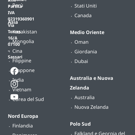
Perù
Stati Uniti
Partita
IVA
Canada
02319360901
Asia
Via
Kazakistan
Torres
Medio Oriente
16/A
Mongolia
Oman
07100
Cina
–
Giordania
Sassari
Filippine
Dubai
Giappone
Australia e Nuova
India
Zelanda
Vietnam
Australia
Corea del Sud
Nuova Zelanda
Nord Europa
Polo Sud
Finlandia
Falkland e Georgia del