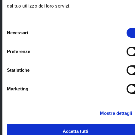
svolgimento
trasferimenti
dal tuo utilizzo dei loro servizi.
dell’itinerario;
da/per gli
aeroporti;
tour con guida in
inglese
tour leader
Selezione
dell’Antelope
italiano dal primo
Necessari
del
Canyon;
all'ultimo giorno;
Cerca il tuo viaggio
consenso
ingressi ai parchi
11 pernottamenti
nazionali;
Preferenze
negli hotel
specificati nel
costi fissi di prenotazion
programma (o
assicurazione
Statistiche
similari pari
medico/bagaglio/annul
categoria) in
viaggio con copertura co
camere twin con
servizi privati e
tasse
Marketing
prima colazione
aeroportuali;
(fatta eccezione
per Mammoth
Lake dove è
Mostra dettagli
previsto il
trattamento di
solo
Accetta tutti
pernottamento);