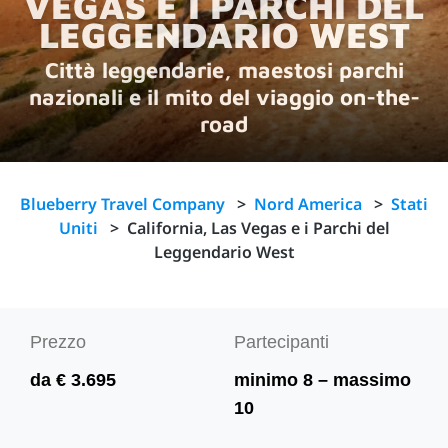
VEGAS E I PARCHI DEL
LEGGENDARIO WEST
Città leggendarie, maestosi parchi
nazionali e il mito del viaggio on-the-
road
Blueberry Travel Company
>
Nord America
>
Stati
Uniti
>
California, Las Vegas e i Parchi del
Leggendario West
Prezzo
Partecipanti
da € 3.695
minimo 8 – massimo
10