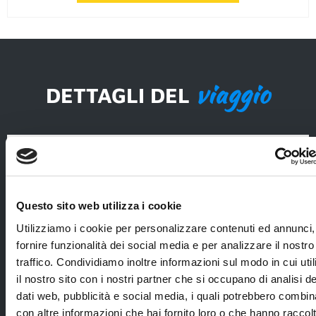
viaggio
DETTAGLI DEL
La quota comprende
voli di linea
noleggio di un
Condor Airlines o
minivan adatto
ITA Airways a/r
allo svolgimento
Questo sito web utilizza i cookie
con franchigia
dell’itinerario,
bagaglio 20 kg o
incluse tutte le
Utilizziamo i cookie per personalizzare contenuti ed annunci,
23kg (in stiva) e 8
assicurazioni;
fornire funzionalità dei social media e per analizzare il nostro
kg (a mano);
pedaggi,
traffico. Condividiamo inoltre informazioni sul modo in cui util
posteggi,
assistenza
il nostro sito con i nostri partner che si occupano di analisi de
carburante e
aeroportuale in
traghetti
dati web, pubblicità e social media, i quali potrebbero combin
partenza;
necessari allo
con altre informazioni che hai fornito loro o che hanno raccol