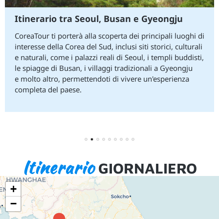
Itinerario tra Seoul, Busan e Gyeongju
CoreaTour ti porterà alla scoperta dei principali luoghi di
interesse della Corea del Sud, inclusi siti storici, culturali
e naturali, come i palazzi reali di Seoul, i templi buddisti,
le spiagge di Busan, i villaggi tradizionali a
Gyeongju
e
molto altro, permettendoti di vivere un'esperienza
completa del paese.
1
2
3
4
5
6
7
8
9
Itinerario
GIORNALIERO
+
−