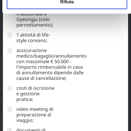
Rifiuta
1 pernottamento
in una struttura
tradizionale a
Gyeongju (solo
pernottamento);
1 attività di life-
style coreano;
assicurazione
medico/bagaglio/annullamento
con massimale € 50.000 -
l'importo rimborsabile in caso
di annullamento dipende dalle
cause di cancellazione;
costi di iscrizione
e gestione
pratica;
video meeting di
preparazione al
viaggio;
documenti di