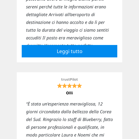
sereni perché tutte le informazioni erano
dettagliate Arrivati all’aeroporto di
destinazione ci hanno accolto e da lì per
tutta la durata del viaggio ci siamo sentiti
accuditi Il posto era meraviglioso come
descritto Veramente tutto perfetto
Leggi tutto
Sicuramente ci affideremo nuovamente a
loro per i prossimi viaggi”
trustPilot
Olli
“È stata un'esperienza meravigliosa, 12
giorni circondata dalla bellezza della Corea
del Sud. Ringrazio lo staff di Blueberry, fatto
di persone professionali e qualificate, in
modo particolare Laura e Noemi che mi