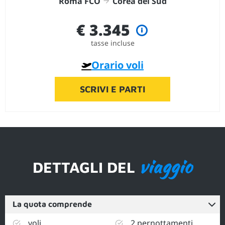
Roma FCO
Corea del Sud
€ 3.345
tasse incluse
Orario voli
SCRIVI E PARTI
viaggio
DETTAGLI DEL
La quota comprende
voli
2 pernottamenti