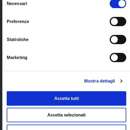
per tutta la
Necessari
del
1 giornata di bus
durata del
Cerca il tuo viaggio
privato a
consenso
viaggio in Corea
Gyeongju;
(ad eccezione dei
Preferenze
giorni lberi);
1 giornata di bus
privato a Busan;
trasferimento
Statistiche
aeroportuale con
1 incontro con
bus privato in
Marco di Seoul
arrivo e in
Mafia;
ripartenza;
Marketing
T-money;
7 (5+2)
Mostra dettagli
pernottamenti a
Seoul all'ibis
Ambassador
Accetta tutti
Seoul Insadong
oThe Prima Hotel
Jongno in camera
Accetta selezionati
doppia con
prima colazione;