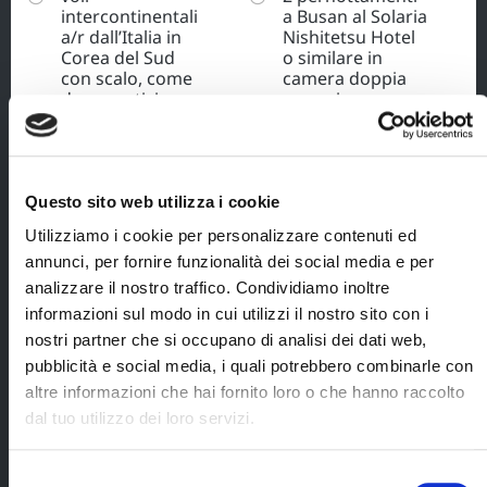
intercontinentali
a Busan al Solaria
a/r dall’Italia in
Nishitetsu Hotel
Corea del Sud
o similare in
con scalo, come
camera doppia
da operativi
con prima
indicati, in classe
colazione;
economica con
treno da Seoul a
bagaglio a mano
Gyeongju;
e da stiva;
Questo sito web utilizza i cookie
treno da
tasse
Gyeongju a
Utilizziamo i cookie per personalizzare contenuti ed
aeroportuali
Busan;
(pari a € 430 per
annunci, per fornire funzionalità dei social media e per
persona, già
analizzare il nostro traffico. Condividiamo inoltre
treno da Busan a
comprese nel
Seoul;
informazioni sul modo in cui utilizzi il nostro sito con i
prezzo);
nostri partner che si occupano di analisi dei dati web,
1 escursione
assistenza in
pubblicità e social media, i quali potrebbero combinarle con
guidata in lingua
aeroporto di una
inglese alla DMZ
altre informazioni che hai fornito loro o che hanno raccolto
Hostess
(zona
Blueberry Travel;
dal tuo utilizzo dei loro servizi.
demilitarizzata)
con bus privato
tour leader
da/per l'hotel;
parlante italiano
Selezione