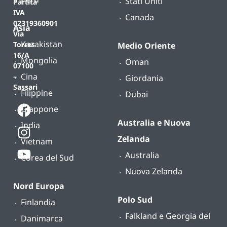
Stati Uniti
Partita
IVA
Canada
02319360901
Asia
Via
Kazakistan
Torres
Medio Oriente
16/A
Mongolia
Oman
07100
Cina
–
Giordania
Sassari
Filippine
Dubai
Giappone
Australia e Nuova
India
Zelanda
Vietnam
Australia
Corea del Sud
Nuova Zelanda
Nord Europa
Polo Sud
Finlandia
Falkland e Georgia del
Danimarca