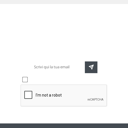
Newsletter
Rimani sempre aggiornato sulle nuove
destinazioni e speciali promozioni
Accetto l'informativa sulla
privacy