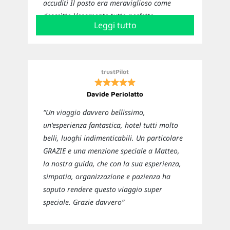
accuditi Il posto era meraviglioso come
descritto Veramente tutto perfetto
Leggi tutto
Sicuramente ci affideremo nuovamente a
loro per i prossimi viaggi”
trustPilot
Davide Periolatto
“Un viaggio davvero bellissimo,
un'esperienza fantastica, hotel tutti molto
belli, luoghi indimenticabili. Un particolare
GRAZIE e una menzione speciale a Matteo,
la nostra guida, che con la sua esperienza,
simpatia, organizzazione e pazienza ha
saputo rendere questo viaggio super
speciale. Grazie davvero”