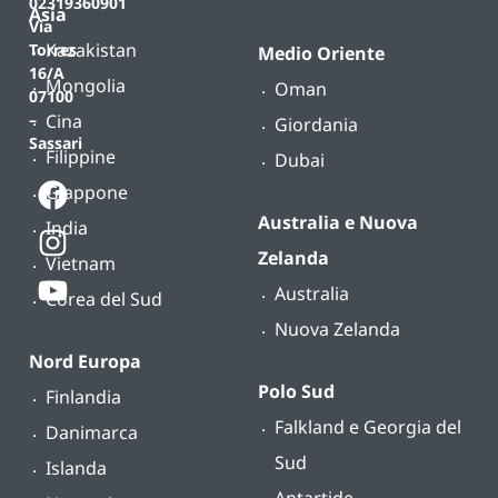
02319360901
Asia
Via
Kazakistan
Torres
Medio Oriente
16/A
Mongolia
Oman
07100
Cina
–
Giordania
Sassari
Filippine
Dubai
Giappone
Australia e Nuova
India
Zelanda
Vietnam
Australia
Corea del Sud
Nuova Zelanda
Nord Europa
Polo Sud
Finlandia
Falkland e Georgia del
Danimarca
Sud
Islanda
Antartide