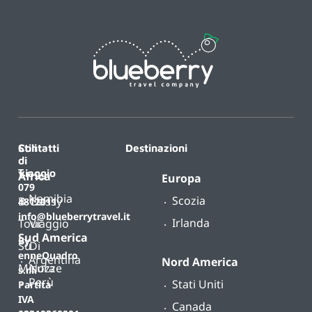
Contatti
Stili
Destinazioni
di
T.
viaggio
Africa
Europa
079
Namibia
Scozia
B-
Classy
4812011
info@blueberrytravel.it
Irlanda
Tour
Viaggio
Sud America
By
Su
Di
enneQuadro
Argentina
Nord America
Misura
Nozze
s.r.l.
Perù
Stati Uniti
Partita
IVA
Canada