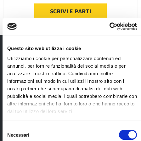
SCRIVI E PARTI
Questo sito web utilizza i cookie
viaggio
DETTAGLI DEL
Utilizziamo i cookie per personalizzare contenuti ed
annunci, per fornire funzionalità dei social media e per
analizzare il nostro traffico. Condividiamo inoltre
informazioni sul modo in cui utilizzi il nostro sito con i
La quota comprende
nostri partner che si occupano di analisi dei dati web,
trasferimenti
escursione con le
pubblicità e social media, i quali potrebbero combinarle con
da/per
ciaspole insieme
altre informazioni che hai fornito loro o che hanno raccolto
l’aeroporto di
ad altri
dal tuo utilizzo dei loro servizi.
Umeå;
viaggiatori
internazionali
4 pernottamenti
con guide locali
Selezione
al wilderness
parlanti inglese
hotel Grano
Necessari
del
(durata 2 ore
Cerca il tuo viaggio