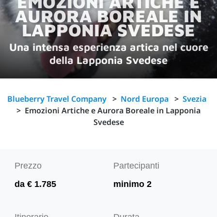
EMOZIONI ARTICHE E
AURORA BOREALE IN
LAPPONIA SVEDESE
Una intensa esperienza artica nel cuore
della Lapponia Svedese
Blueberry Travel Company
>
Nord Europa
>
Svezia
>
Emozioni Artiche e Aurora Boreale in Lapponia
Svedese
Prezzo
Partecipanti
da € 1.785
minimo 2