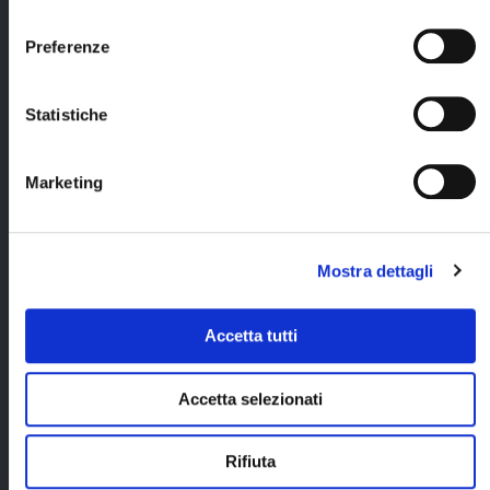
Beckasin nella
circa);
consenso
sistemazione
prescelta, inclusa
escursione in
Preferenze
prima colazione,
motoslitta con
4 cene e 3 pranzi
pesca nel ghiaccio
(bevande
insieme ad altri
Statistiche
escluse);
viaggiatori
internazionali con
escursione al
guide locali parlanti
reindeer camp
Marketing
inglese (durata 3
insieme ad altri
ore circa, 2
viaggiatori
persone/motoslitta);
internazionali
con guide locali
escursione husky
Mostra dettagli
parlanti inglese,
safari insieme ad
incluso pranzo
altri viaggiatori
(durata 4 ore
internazionali
Accetta tutti
circa, inclusi
con guide locali
trasferimenti
parlanti inglese
da/per l'albergo);
(durata 3 ore
Accetta selezionati
circa, 2
persone/slitta);
Rifiuta
abbigliamento