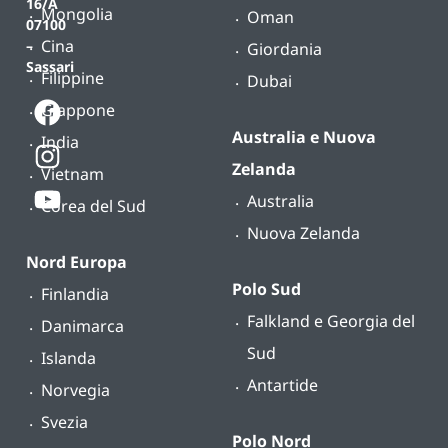
16/A
Mongolia
Oman
07100
Cina
–
Giordania
Sassari
Filippine
Dubai
Giappone
Australia e Nuova
India
Zelanda
Vietnam
Australia
Corea del Sud
Nuova Zelanda
Nord Europa
Polo Sud
Finlandia
Falkland e Georgia del
Danimarca
Sud
Islanda
Antartide
Norvegia
Svezia
Polo Nord