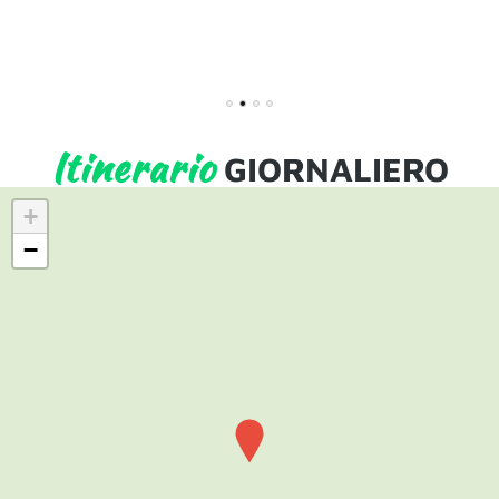
1
2
3
4
Itinerario
GIORNALIERO
+
−