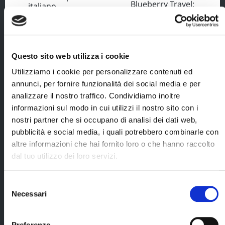
Blueberry Travel;
italiano,
accompagnamento
al proprio hotel
(con i mezzi
pubblici) e
successivo
Questo sito web utilizza i cookie
orientamento di 1
ora
Utilizziamo i cookie per personalizzare contenuti ed
annunci, per fornire funzionalità dei social media e per
6 pernottamenti
analizzare il nostro traffico. Condividiamo inoltre
a Seoul all'hotel
Ibis Style in
informazioni sul modo in cui utilizzi il nostro sito con i
camera
nostri partner che si occupano di analisi dei dati web,
standard;
pubblicità e social media, i quali potrebbero combinarle con
documenti di
altre informazioni che hai fornito loro o che hanno raccolto
viaggio digitali ed
dal tuo utilizzo dei loro servizi.
eco-sostenibili;
Selezione
Gli Hotel indicati possono essere sostituiti con
Necessari
del
Hotel di pari categoria. E' bene tenere presente
Cerca il tuo viaggio
consenso
questa informazione nel caso in cui si sia
interessati al noleggio del WIFI portatile o delle
Preferenze