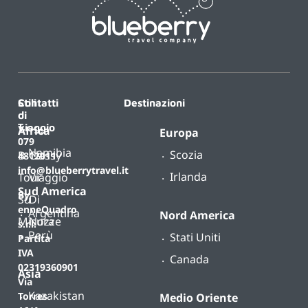
Contatti
Stili
Destinazioni
di
T.
viaggio
Africa
Europa
079
Namibia
Scozia
B-
Classy
4812011
info@blueberrytravel.it
Irlanda
Tour
Viaggio
Sud America
By
Su
Di
enneQuadro
Argentina
Nord America
Misura
Nozze
s.r.l.
Perù
Stati Uniti
Partita
IVA
Canada
02319360901
Asia
Via
Kazakistan
Torres
Medio Oriente