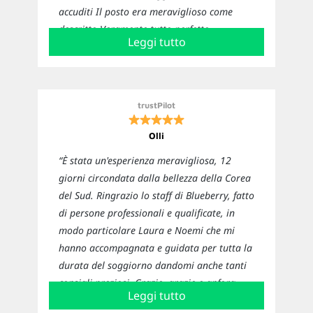
accuditi Il posto era meraviglioso come
descritto Veramente tutto perfetto
Leggi tutto
Sicuramente ci affideremo nuovamente a
loro per i prossimi viaggi”
trustPilot
Olli
“È stata un'esperienza meravigliosa, 12
giorni circondata dalla bellezza della Corea
del Sud. Ringrazio lo staff di Blueberry, fatto
di persone professionali e qualificate, in
modo particolare Laura e Noemi che mi
hanno accompagnata e guidata per tutta la
durata del soggiorno dandomi anche tanti
consigli preziosi. Grazie, grazie e anfora
Leggi tutto
grazie! 😍❤️”