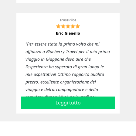
trustPilot
Eric Gianello
“Per essere stata la prima volta che mi
affidavo a Blueberry Travel per il mio primo
viaggio in Giappone devo dire che
l'esperienza ha superato di gran lunga le
mie aspettative! Ottimo rapporto qualità
prezzo, eccellente organizzazione del
viaggio e dell'accompagnatore e della
completa disponibilità dello staff per
Leggi tutto
curiosità e chiarimenti. Sicuramente non
sarà l'unico viaggio con questa agenzia!”