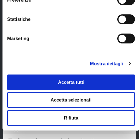
SIM.
Statistiche
La quota non comprende
Voli a/r da Roma o Milano in classe economica
Marketing
(con scalo)
Costi fissi di prenotazione/assicurazione circa
€ 130
Mostra dettagli
Tasse aeroportuali circa € 430
Pasti non menzionati, bevande, escursioni
Accetta tutti
facoltative, extra di carattere personale e
tutto quanto non espressamente indicato alla
voce “la quota comprende"
Accetta selezionati
Rifiuta
Supplementi e riduzioni