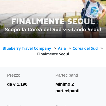
FINALMENTE SEOUL
Scopri la Corea del Sud visitando Seoul
Blueberry Travel Company
>
Asia
>
Corea del Sud
>
Finalmente Seoul
Prezzo
Partecipanti
da € 1.190
Minimo 2
partecipanti