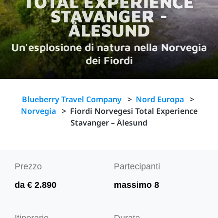
TOTAL EXPERIENCE
STAVANGER -
ÅLESUND
Un'esplosione di natura nella Norvegia
dei Fiordi
Blueberry Travel Company
>
Nord Europa
>
Norvegia
>
Fiordi Norvegesi Total Experience
Stavanger – Ålesund
Prezzo
Partecipanti
da € 2.890
massimo 8