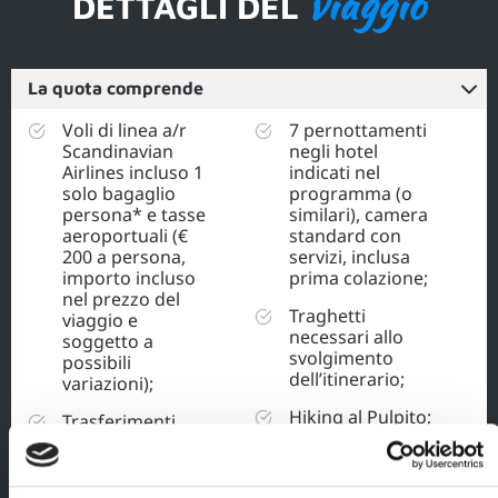
viaggio
DETTAGLI DEL
La quota comprende
Voli di linea a/r
7 pernottamenti
Scandinavian
negli hotel
Airlines incluso 1
indicati nel
solo bagaglio
programma (o
persona* e tasse
similari), camera
aeroportuali (€
standard con
200 a persona,
servizi, inclusa
importo incluso
prima colazione;
nel prezzo del
Traghetti
viaggio e
necessari allo
soggetto a
svolgimento
possibili
dell’itinerario;
variazioni);
Hiking al Pulpito;
Trasferimenti
da/per gli
Navigazioni nel
aeroporti;
Geirangerfjord e