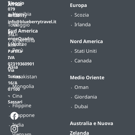
T.
viaggio
Africa
Europa
079
Namibia
Scozia
B-
Classy
4812011
info@blueberrytravel.it
Irlanda
Tour
Viaggio
Sud America
By
Su
Di
enneQuadro
Argentina
Nord America
Misura
Nozze
s.r.l.
Perù
Stati Uniti
Partita
IVA
Canada
02319360901
Asia
Via
Kazakistan
Torres
Medio Oriente
16/A
Mongolia
Oman
07100
Cina
–
Giordania
Sassari
Filippine
Dubai
Giappone
Australia e Nuova
India
Zelanda
Vietnam