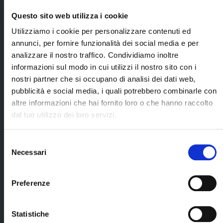
Tour leader
Nærøyfjord
locale parlante
come descritto
Questo sito web utilizza i cookie
italiano dal primo
nel programma;
all'ultimo giorno;
Utilizziamo i cookie per personalizzare contenuti ed
annunci, per fornire funzionalità dei social media e per
Noleggio minivan
a 9 posti con
analizzare il nostro traffico. Condividiamo inoltre
assicurazioni
informazioni sul modo in cui utilizzi il nostro sito con i
obbligatorie;
nostri partner che si occupano di analisi dei dati web,
Visita guidata a
pubblicità e social media, i quali potrebbero combinarle con
piedi a Bergen
altre informazioni che hai fornito loro o che hanno raccolto
con guida locale
dal tuo utilizzo dei loro servizi.
(durata 2 ore
circa);
Selezione
Costi fissi di prenotazione e
Necessari
del
assicurazione
Cerca il tuo viaggio
medico/bagaglio/annullamento
consenso
viaggio (€ 120 a persona,
Preferenze
importo incluso nel prezzo del
viaggio).
Statistiche
* Nota importante relativa al bagaglio: In