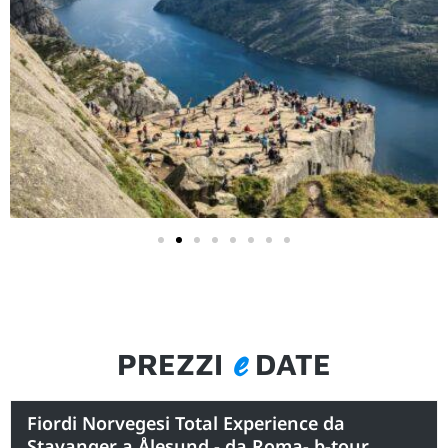
e
PREZZI
DATE
Fiordi Norvegesi Total Experience da
Stavanger a Ålesund - da Roma- b-tour