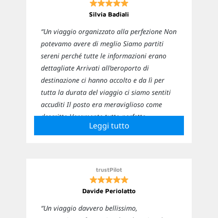
Silvia Badiali
“Un viaggio organizzato alla perfezione Non
potevamo avere di meglio Siamo partiti
sereni perché tutte le informazioni erano
dettagliate Arrivati all’aeroporto di
destinazione ci hanno accolto e da lì per
tutta la durata del viaggio ci siamo sentiti
accuditi Il posto era meraviglioso come
descritto Veramente tutto perfetto
Leggi tutto
Sicuramente ci affideremo nuovamente a
loro per i prossimi viaggi”
trustPilot
Davide Periolatto
“Un viaggio davvero bellissimo,