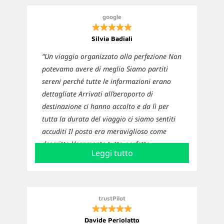
google
Silvia Badiali
“Un viaggio organizzato alla perfezione Non
potevamo avere di meglio Siamo partiti
sereni perché tutte le informazioni erano
dettagliate Arrivati all’aeroporto di
destinazione ci hanno accolto e da lì per
tutta la durata del viaggio ci siamo sentiti
accuditi Il posto era meraviglioso come
descritto Veramente tutto perfetto
Leggi tutto
Sicuramente ci affideremo nuovamente a
loro per i prossimi viaggi”
trustPilot
Davide Periolatto