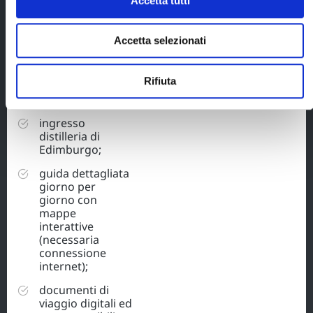
Accetta tutti
traghetto Mallaig
- Armadale;
Accetta selezionati
biglietto
traghetto
Scrabster -
Rifiuta
Stromness -
Scrabster;
ingresso
distilleria di
Edimburgo;
guida dettagliata
giorno per
giorno con
mappe
interattive
(necessaria
connessione
internet);
documenti di
viaggio digitali ed