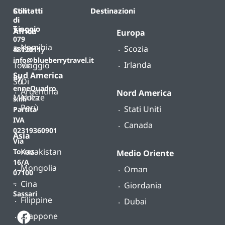
Contatti
Stili
Destinazioni
di
T.
viaggio
Africa
Europa
079
Namibia
Scozia
B-
Classy
4812011
info@blueberrytravel.it
Irlanda
Tour
Viaggio
Sud America
By
Su
Di
enneQuadro
Argentina
Nord America
Misura
Nozze
s.r.l.
Perù
Stati Uniti
Partita
IVA
Canada
02319360901
Asia
Via
Kazakistan
Torres
Medio Oriente
16/A
Mongolia
Oman
07100
Cina
–
Giordania
Sassari
Filippine
Dubai
Giappone