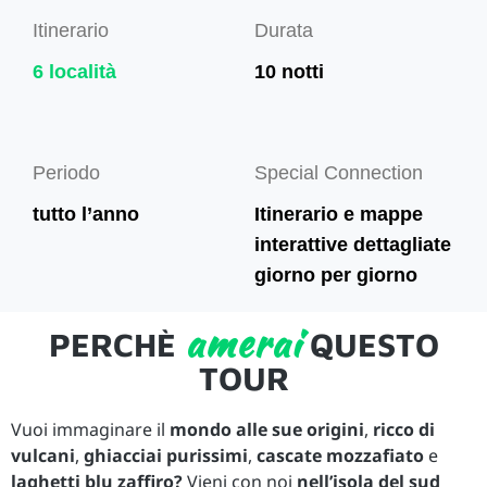
Itinerario
Durata
6 località
10 notti
Periodo
Special Connection
tutto l’anno
Itinerario e mappe
interattive dettagliate
giorno per giorno
amerai
PERCHÈ
QUESTO
TOUR
Vuoi immaginare il
mondo alle sue origini
,
ricco di
vulcani
,
ghiacciai purissimi
,
cascate mozzafiato
e
laghetti blu zaffiro?
Vieni con noi
nell’isola del sud