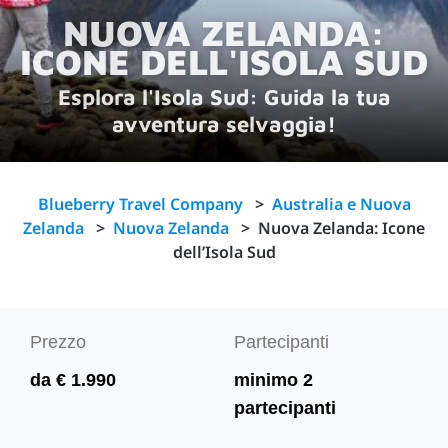
NUOVA ZELANDA:
ICONE DELL'ISOLA SUD
Esplora l'Isola Sud: Guida la tua
avventura selvaggia!
Blueberry Travel Company
>
Australia e Nuova
Zelanda
>
Nuova Zelanda
>
Nuova Zelanda: Icone
dell’Isola Sud
Prezzo
Partecipanti
da € 1.990
minimo 2
partecipanti