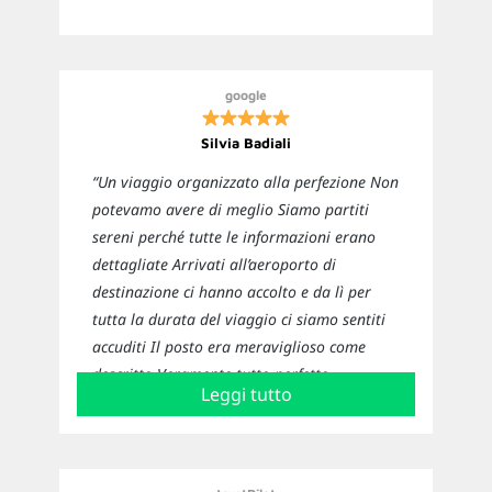
google
Silvia Badiali
“Un viaggio organizzato alla perfezione Non
potevamo avere di meglio Siamo partiti
sereni perché tutte le informazioni erano
dettagliate Arrivati all’aeroporto di
destinazione ci hanno accolto e da lì per
tutta la durata del viaggio ci siamo sentiti
accuditi Il posto era meraviglioso come
descritto Veramente tutto perfetto
Leggi tutto
Sicuramente ci affideremo nuovamente a
loro per i prossimi viaggi”