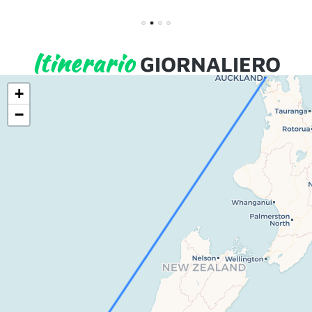
1
2
3
4
Itinerario
GIORNALIERO
+
−