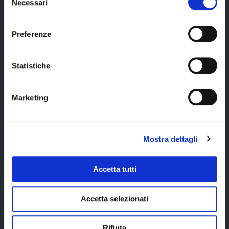
Necessari
del
Cerca il tuo viaggio
2 pernottamenti
Trasferimento
consenso
a Christchurch in
Christchurch -
camera doppia
Greymouth con il
Preferenze
(categoria
treno
moderate) con
TranzAlpine in
servizi privati e
classe scenic;
Statistiche
prima colazione;
Escursione in bus
1 pernottamento
a Milford Sound
a Franz Josef in
da Queenstown
Marketing
camera doppia
con crociera sul
(categoria first
fiordo e pranzo
class) con servizi
incluso;
privati e prima
Mostra dettagli
colazione;
Ko Tane Maori
Accetta tutti
Experince con
cena tradizionale
Hangi inclusa;
Accetta selezionati
Tour guidato al
Kiwi Birdlife Park;
Rifiuta