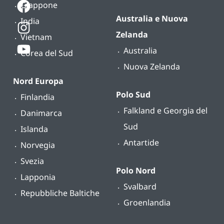
Giappone
Australia e Nuova
India
Zelanda
Vietnam
Australia
Corea del Sud
Nuova Zelanda
Nord Europa
Polo Sud
Finlandia
Falkland e Georgia del
Danimarca
Sud
Islanda
Antartide
Norvegia
Svezia
Polo Nord
Lapponia
Svalbard
Repubbliche Baltiche
Groenlandia