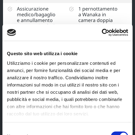
Assicurazione
1 pernottamento
medico/bagaglio
a Wanaka in
e annullamento
camera doppia
con massimale €
(categoria
50.000 valida
moderate) con
anche per causa
servizi privati e
covid-19 inclusa
prima colazione;
sui servizi a terra;
3 pernottamenti
Questo sito web utilizza i cookie
Trasferimenti condivisi
a Queenstown in
Utilizziamo i cookie per personalizzare contenuti ed
aeroporto/hotel/aeroporto;
camera doppia
(categoria
annunci, per fornire funzionalità dei social media e per
Noleggio auto
moderate) con
analizzare il nostro traffico. Condividiamo inoltre
categoria
servizi privati e
informazioni sul modo in cui utilizzi il nostro sito con i
compatta (tipo
prima colazione;
Hyundai i45) per
nostri partner che si occupano di analisi dei dati web,
11 giorni, inclusi
2 pernottamenti
pubblicità e social media, i quali potrebbero combinarle
chilometraggio
a Auckland in
con altre informazioni che hai fornito loro o che hanno
illimitato,
camera doppia
raccolto dal tuo utilizzo dei loro servizi.
assicurazione
(categoria
obbligatoria e
moderate) con
guidatore
servizi privati e
Selezione
aggiuntivo;
prima colazione;