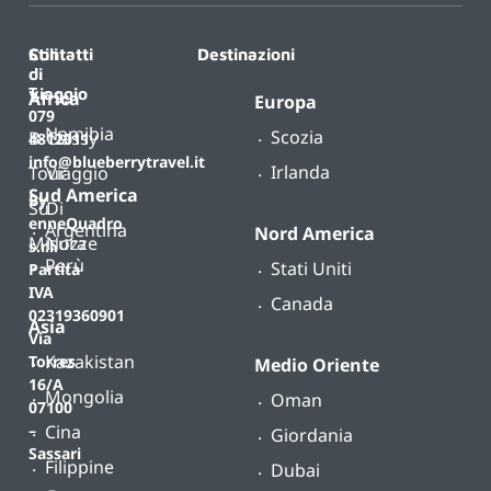
Contatti
Stili
Destinazioni
di
T.
viaggio
Africa
Europa
079
Namibia
Scozia
B-
Classy
4812011
info@blueberrytravel.it
Irlanda
Tour
Viaggio
Sud America
By
Su
Di
enneQuadro
Argentina
Nord America
Misura
Nozze
s.r.l.
Perù
Stati Uniti
Partita
IVA
Canada
02319360901
Asia
Via
Kazakistan
Torres
Medio Oriente
16/A
Mongolia
Oman
07100
Cina
–
Giordania
Sassari
Filippine
Dubai