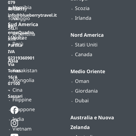
079
Namibia
Scozia
B-
Classy
4812011
info@blueberrytravel.it
Irlanda
Tour
Viaggio
Sud America
By
Su
Di
enneQuadro
Argentina
Nord America
Misura
Nozze
s.r.l.
Perù
Stati Uniti
Partita
IVA
Canada
02319360901
Asia
Via
Kazakistan
Torres
Medio Oriente
16/A
Mongolia
Oman
07100
Cina
–
Giordania
Sassari
Filippine
Dubai
Giappone
Australia e Nuova
India
Zelanda
Vietnam