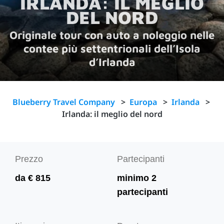
IRLANDA: IL MEGLIO
DEL NORD
Originale tour con auto a noleggio nelle
contee più settentrionali dell’Isola
d’Irlanda
Blueberry Travel Company
>
Europa
>
Irlanda
>
Irlanda: il meglio del nord
Prezzo
Partecipanti
da € 815
minimo 2
partecipanti