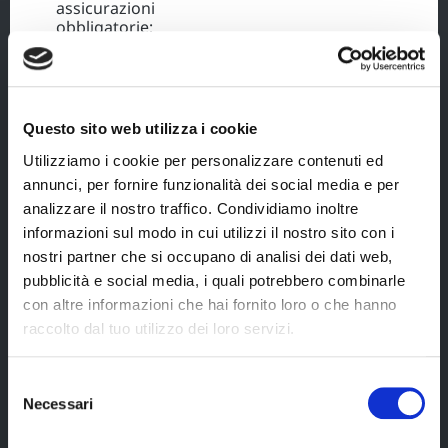
assicurazioni
obbligatorie;
Attenzione Avventuriero! Questo itinerario è
pensato per farti vivere a pieno la splendida
natura irlandese. La località di pernottamento è
Questo sito web utilizza i cookie
indicata facendo riferimento alla contea
anziché alla città. Gli hotel e i bed & breakfast
Utilizziamo i cookie per personalizzare contenuti ed
potrebbero trovarsi in ambienti più tranquilli,
annunci, per fornire funzionalità dei social media e per
magari in campagna o alle porte delle città più
analizzare il nostro traffico. Condividiamo inoltre
grandi. In tal caso, potrai raggiungere
comunque il centro cittadino grazie alla tua
informazioni sul modo in cui utilizzi il nostro sito con i
macchina a noleggio o ai mezzi pubblici.
nostri partner che si occupano di analisi dei dati web,
pubblicità e social media, i quali potrebbero combinarle
con altre informazioni che hai fornito loro o che hanno
La quota non comprende
raccolto dal tuo utilizzo dei loro servizi.
voli a/r dall’Italia (prenotabili in autonomia o
tramite Blueberry Travel);
Selezione
Necessari
del
costi fissi di prenotazione e assicurazione
Cerca il tuo viaggio
consenso
medico/bagaglio/annullamento viaggio con