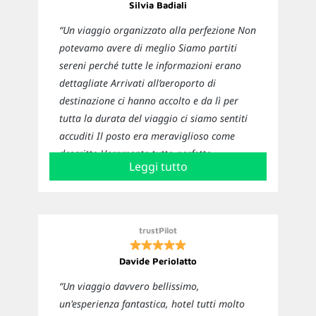
Silvia Badiali
“Un viaggio organizzato alla perfezione Non
potevamo avere di meglio Siamo partiti
sereni perché tutte le informazioni erano
dettagliate Arrivati all’aeroporto di
destinazione ci hanno accolto e da lì per
tutta la durata del viaggio ci siamo sentiti
accuditi Il posto era meraviglioso come
descritto Veramente tutto perfetto
Leggi tutto
Sicuramente ci affideremo nuovamente a
loro per i prossimi viaggi”
trustPilot
Davide Periolatto
“Un viaggio davvero bellissimo,
un'esperienza fantastica, hotel tutti molto