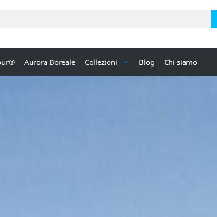
our®
Aurora Boreale
Collezioni
Blog
Chi siamo