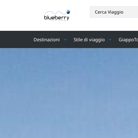
Destinazioni
Stile di viaggio
GiappoT