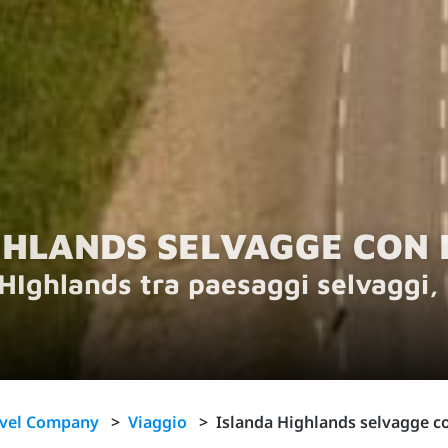
GHLANDS SELVAGGE CON E
HIghlands tra paesaggi selvaggi, 
avel Company
>
Viaggio
>
Islanda Highlands selvagge co