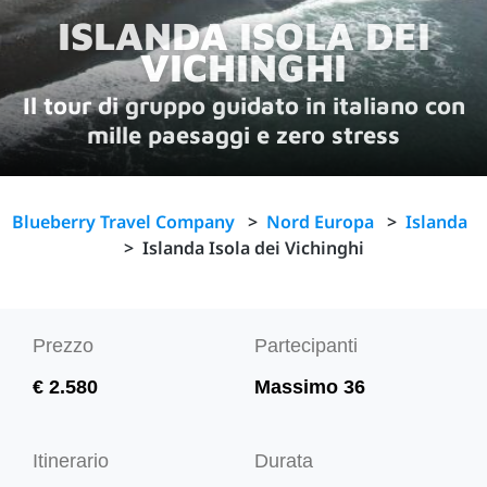
ISLANDA ISOLA DEI
VICHINGHI
Il tour di gruppo guidato in italiano con
mille paesaggi e zero stress
Blueberry Travel Company
>
Nord Europa
>
Islanda
>
Islanda Isola dei Vichinghi
Prezzo
Partecipanti
€ 2.580
Massimo 36
Itinerario
Durata