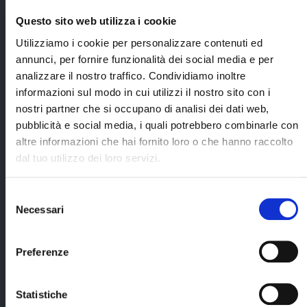
viaggio
DETTAGLI DEL
Questo sito web utilizza i cookie
Utilizziamo i cookie per personalizzare contenuti ed
annunci, per fornire funzionalità dei social media e per
La quota comprende
analizzare il nostro traffico. Condividiamo inoltre
trasferimenti
Accompagnatore
informazioni sul modo in cui utilizzi il nostro sito con i
da/per
locale parlante
nostri partner che si occupano di analisi dei dati web,
l'aeroporto con
italiano dal
pubblicità e social media, i quali potrebbero combinarle con
bus-navetta;
giorno 2 al
giorno 7;
altre informazioni che hai fornito loro o che hanno raccolto
7 notti negli
dal tuo utilizzo dei loro servizi.
alberghi indicati
Itinerario con
nel programma
bus privato come
(o similari di pari
descritto nel
Selezione
categoria),
programma dal
Necessari
del
camera standard
giorno 2 al
Cerca il tuo viaggio
consenso
con servizi
giorno 7;
privati, inclusa
Preferenze
Escursione whale
prima colazione;
watching a
3 cene in hotel (3
Husavik;
portate o buffet,
Statistiche
bevande escluse)