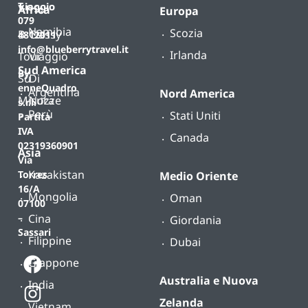
T.
viaggio
Africa
Europa
079
Namibia
Scozia
B-
Classy
4812011
info@blueberrytravel.it
Irlanda
Tour
Viaggio
Sud America
By
Su
Di
enneQuadro
Argentina
Nord America
Misura
Nozze
s.r.l.
Perù
Stati Uniti
Partita
IVA
Canada
02319360901
Asia
Via
Kazakistan
Torres
Medio Oriente
16/A
Mongolia
Oman
07100
Cina
–
Giordania
Sassari
Filippine
Dubai
Giappone
Australia e Nuova
India
Zelanda
Vietnam