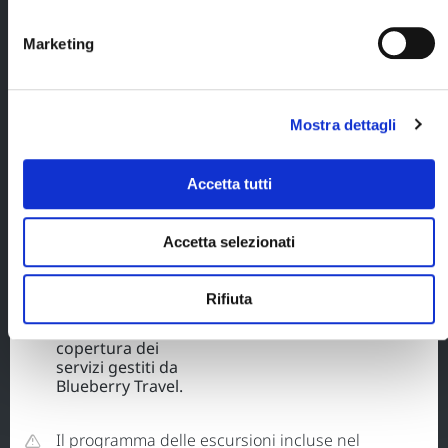
come descritto
nel programma;
Marketing
Ingresso alla spa
GeoSea di
Husavik incluso
Mostra dettagli
affitto
dell’asciugamano;
Escursione nella
Accetta tutti
Laguna di
Jökulsárlón con
mezzo anfibio;
Accetta selezionati
Assicurazione
medico -
Rifiuta
bagaglio -
annullamento a
copertura dei
servizi gestiti da
Blueberry Travel.
Il programma delle escursioni incluse nel