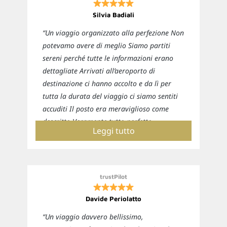
Silvia Badiali
“Un viaggio organizzato alla perfezione Non
potevamo avere di meglio Siamo partiti
sereni perché tutte le informazioni erano
dettagliate Arrivati all’aeroporto di
destinazione ci hanno accolto e da lì per
tutta la durata del viaggio ci siamo sentiti
accuditi Il posto era meraviglioso come
descritto Veramente tutto perfetto
Leggi tutto
Sicuramente ci affideremo nuovamente a
loro per i prossimi viaggi”
trustPilot
Davide Periolatto
“Un viaggio davvero bellissimo,