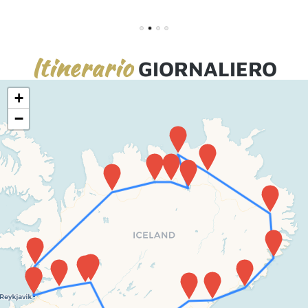
1
2
3
4
Itinerario
GIORNALIERO
+
−