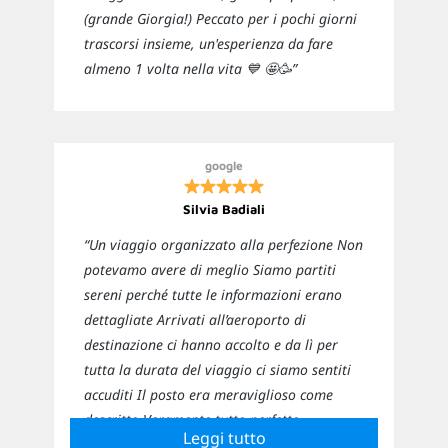
(grande Giorgia!) Peccato per i pochi giorni
trascorsi insieme, un'esperienza da fare
almeno 1 volta nella vita 💙 🤩🥳”
google
Silvia Badiali
“Un viaggio organizzato alla perfezione Non
potevamo avere di meglio Siamo partiti
sereni perché tutte le informazioni erano
dettagliate Arrivati all’aeroporto di
destinazione ci hanno accolto e da lì per
tutta la durata del viaggio ci siamo sentiti
accuditi Il posto era meraviglioso come
descritto Veramente tutto perfetto
Leggi tutto
Sicuramente ci affideremo nuovamente a