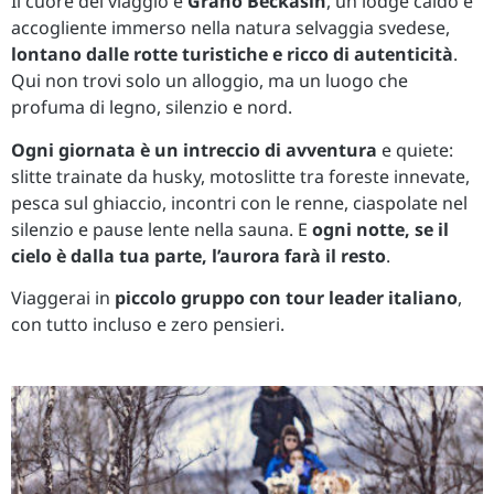
Il cuore del viaggio è
Granö Beckasin
, un lodge caldo e
accogliente immerso nella natura selvaggia svedese,
lontano dalle rotte turistiche e ricco di autenticità
.
Qui non trovi solo un alloggio, ma un luogo che
profuma di legno, silenzio e nord.
Ogni giornata è un intreccio di avventura
e quiete:
slitte trainate da husky, motoslitte tra foreste innevate,
pesca sul ghiaccio, incontri con le renne, ciaspolate nel
silenzio e pause lente nella sauna. E
ogni notte, se il
cielo è dalla tua parte, l’aurora farà il resto
.
Viaggerai in
piccolo gruppo con tour leader italiano
,
con tutto incluso e zero pensieri.