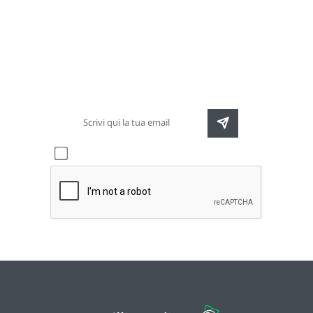
Newsletter
Rimani sempre aggiornato sulle nuove
destinazioni e speciali promozioni
Accetto l'informativa sulla
privacy