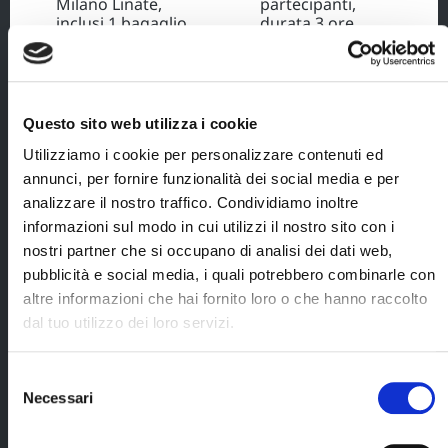
Milano Linate,
partecipanti,
inclusi 1 bagaglio
durata 3 ore
a mano max 8 kg,
circa, 2
1 bagaglio in
persone/slitta;
stiva max 23 kg a
escursione in
persona e tasse
motoslitta condotta
aeroportuali
Questo sito web utilizza i cookie
dai partecipanti,
(importo € 220 a
inclusa pesca su
persona incluso
Utilizziamo i cookie per personalizzare contenuti ed
ghiaccio, durata 3
nel prezzo del
annunci, per fornire funzionalità dei social media e per
ore circa, 2
viaggio);
analizzare il nostro traffico. Condividiamo inoltre
persone/motoslitta;
trasferimenti
informazioni sul modo in cui utilizzi il nostro sito con i
escursione
da/per
nostri partner che si occupano di analisi dei dati web,
guidata con le
l'aeroporto di
pubblicità e social media, i quali potrebbero combinarle con
ciaspole, durata
Umeå;
2 ore circa;
altre informazioni che hai fornito loro o che hanno raccolto
4 pernottamenti
dal tuo utilizzo dei loro servizi.
escursione al
nel lodge Granö
Reindeer Camp,
Beckasin in
durata 4,5 ore
camera con
Selezione
circa, inclusi
servizi privati;
Necessari
del
trasferimenti a/r;
Cerca il tuo viaggio
consenso
4 prime colazioni
al Lodge, 3 pranzi