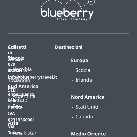
Contatti
Stili
Destinazioni
di
T.
viaggio
Africa
Europa
079
Namibia
Scozia
B-
Classy
4812011
info@blueberrytravel.it
Irlanda
Tour
Viaggio
Sud America
By
Su
Di
enneQuadro
Argentina
Nord America
Misura
Nozze
s.r.l.
Perù
Stati Uniti
Partita
IVA
Canada
02319360901
Asia
Via
Kazakistan
Torres
Medio Oriente