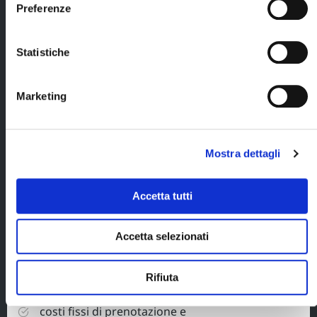
Preferenze
e 4 cene (al lodge
o durante lo
svolgimento
delle attività);
Statistiche
sci da fondo e
ciaspole a
Marketing
disposizione
durante tutto il
soggiorno;
Mostra dettagli
abbigliamento
termico a
disposizione per
tutta la durata
Accetta tutti
del soggiorno;
tour leader
Accetta selezionati
italiano
Blueberry per
tutta la durata
Rifiuta
del viaggio;
costi fissi di prenotazione e