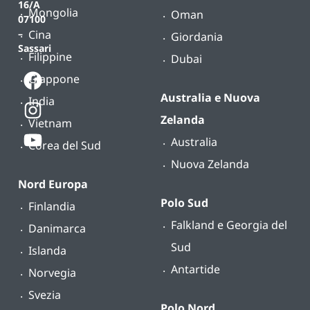
16/A
Mongolia
Oman
07100
Cina
–
Giordania
Sassari
Filippine
Dubai
Giappone
Australia e Nuova
India
Zelanda
Vietnam
Australia
Corea del Sud
Nuova Zelanda
Nord Europa
Polo Sud
Finlandia
Falkland e Georgia del
Danimarca
Sud
Islanda
Antartide
Norvegia
Svezia
Polo Nord