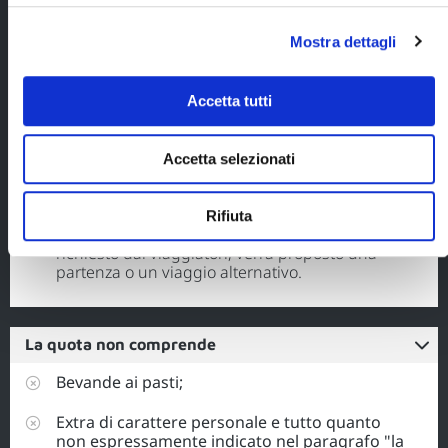
bagaglio-
annullamento (€
Mostra dettagli
100 a persona,
importo incluso
nel prezzo del
Accetta tutti
viaggio)
La partenza viene confermata al
Accetta selezionati
raggiungimento del numero minimo di 15
partecipanti. In caso di mancato
raggiungimento del numero minimo, l'acconto
Rifiuta
versato verrà interamente restituito o, se
richiesto dai viaggiatori, verrà proposto una
partenza o un viaggio alternativo.
La quota non comprende
Bevande ai pasti;
Extra di carattere personale e tutto quanto
non espressamente indicato nel paragrafo "la