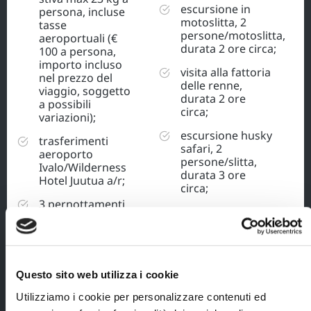
escursione in
persona, incluse
motoslitta, 2
tasse
persone/motoslitta,
aeroportuali (€
durata 2 ore circa;
100 a persona,
importo incluso
visita alla fattoria
nel prezzo del
delle renne,
viaggio, soggetto
durata 2 ore
a possibili
circa;
variazioni);
escursione husky
trasferimenti
safari, 2
aeroporto
persone/slitta,
Ivalo/Wilderness
durata 3 ore
Hotel Juutua a/r;
circa;
3 pernottamenti
al Wilderness
Hotel Juutua in
camera standard
con servizi,
inclusa prima
Questo sito web utilizza i cookie
colazione;
Utilizziamo i cookie per personalizzare contenuti ed
Pensione