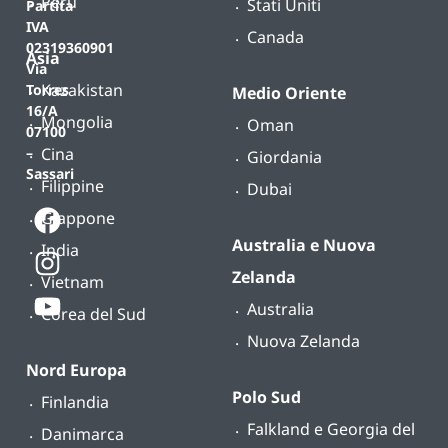
Perù
Stati Uniti
Partita
IVA
Canada
02319360901
Asia
Via
Kazakistan
Torres
Medio Oriente
16/A
Mongolia
Oman
07100
Cina
–
Giordania
Sassari
Filippine
Dubai
Giappone
Australia e Nuova
India
Zelanda
Vietnam
Australia
Corea del Sud
Nuova Zelanda
Nord Europa
Polo Sud
Finlandia
Falkland e Georgia del
Danimarca