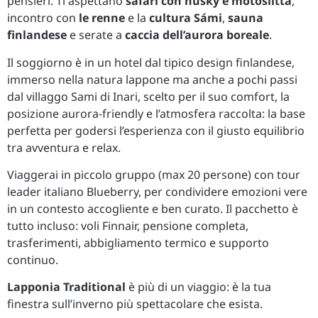
pensieri. Ti aspettano
safari con husky e motoslitta
,
incontro con
le renne
e la
cultura Sámi
,
sauna
finlandese
e serate a
caccia dell’aurora boreale
.
Il soggiorno è in un hotel dal tipico design finlandese,
immerso nella natura lappone ma anche a pochi passi
dal villaggo Sami di Inari, scelto per il suo comfort, la
posizione aurora-friendly e l’atmosfera raccolta: la base
perfetta per godersi l’esperienza con il giusto equilibrio
tra avventura e relax.
Viaggerai in piccolo gruppo (max 20 persone) con tour
leader italiano Blueberry, per condividere emozioni vere
in un contesto accogliente e ben curato. Il pacchetto è
tutto incluso: voli Finnair, pensione completa,
trasferimenti, abbigliamento termico e supporto
continuo.
Lapponia Traditional
è più di un viaggio: è la tua
finestra sull’inverno più spettacolare che esista.