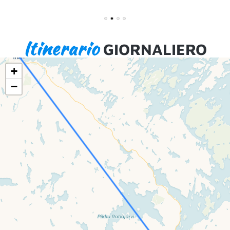
1
2
3
4
Itinerario
GIORNALIERO
+
−