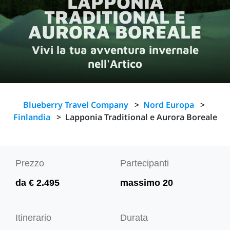
LAPPONIA
TRADITIONAL E
AURORA BOREALE
Vivi la tua avventura invernale
nell'Artico
Blueberry Travel Company
>
Nord Europa
>
Finlandia
>
Lapponia Traditional e Aurora Boreale
Prezzo
Partecipanti
da € 2.495
massimo 20
Itinerario
Durata