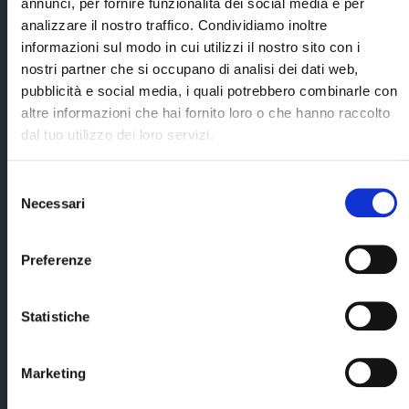
annunci, per fornire funzionalità dei social media e per
completa (pranzi
analizzare il nostro traffico. Condividiamo inoltre
e cene a 3
portate oppure a
informazioni sul modo in cui utilizzi il nostro sito con i
buffet, bevande
nostri partner che si occupano di analisi dei dati web,
escluse), dalla
pubblicità e social media, i quali potrebbero combinarle con
cena del giorno 1
altre informazioni che hai fornito loro o che hanno raccolto
alla prima
colazione del
dal tuo utilizzo dei loro servizi.
giorno 4;
escursione
Selezione
all'Aurora Camp,
Necessari
del
durata 3 ore
Cerca il tuo viaggio
consenso
circa;
Preferenze
abbigliamento
termico per tutta
la durata del
soggiorno;
Statistiche
costi fissi di
prenotazione e
Marketing
assicurazione
medeico-