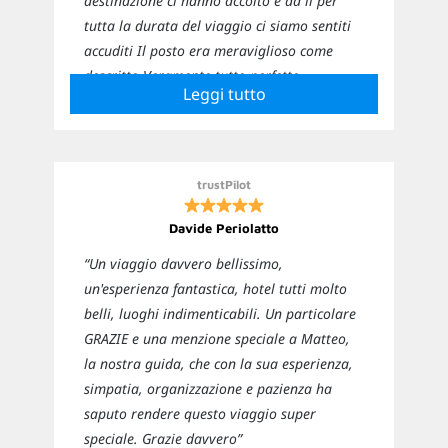
destinazione ci hanno accolto e da lì per
tutta la durata del viaggio ci siamo sentiti
accuditi Il posto era meraviglioso come
descritto Veramente tutto perfetto
Leggi tutto
Sicuramente ci affideremo nuovamente a
loro per i prossimi viaggi”
trustPilot
Davide Periolatto
“Un viaggio davvero bellissimo,
un'esperienza fantastica, hotel tutti molto
belli, luoghi indimenticabili. Un particolare
GRAZIE e una menzione speciale a Matteo,
la nostra guida, che con la sua esperienza,
simpatia, organizzazione e pazienza ha
saputo rendere questo viaggio super
speciale. Grazie davvero”