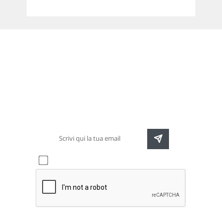
Newsletter
Rimani sempre aggiornato sulle nuove
destinazioni e speciali promozioni
Accetto l'informativa sulla
privacy