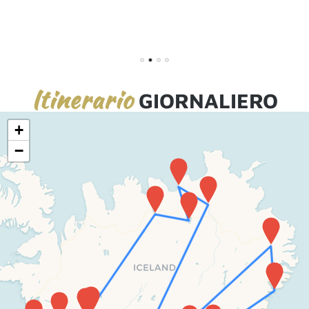
1
2
3
4
Itinerario
GIORNALIERO
+
−