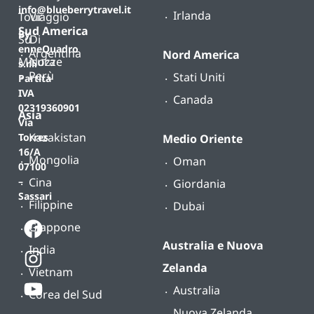
info@blueberrytravel.it
Irlanda
Tour
Viaggio
Sud America
By
Su
Di
enneQuadro
Argentina
Nord America
Misura
Nozze
s.r.l.
Perù
Stati Uniti
Partita
IVA
Canada
02319360901
Asia
Via
Kazakistan
Torres
Medio Oriente
16/A
Mongolia
Oman
07100
Cina
–
Giordania
Sassari
Filippine
Dubai
Giappone
Australia e Nuova
India
Zelanda
Vietnam
Australia
Corea del Sud
Nuova Zelanda