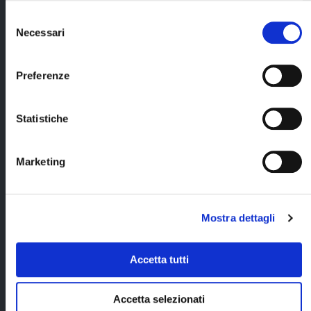
Húsavík;
parlante italiano;
Selezione
7 pernottamenti
Necessari
del
Cerca il tuo viaggio
durante il tour in
consenso
hotel di cat.
turistica e guest
Preferenze
house, camera
standard con
servizi, inclusa
Statistiche
prima colazione;
Escursione con
mezzo anfibio
Marketing
nella Laguna
Glaciale;
Assicurazione
Mostra dettagli
medico/bagaglio/annullamento
a copertura dei servizi gestiti
da Blueberry Travel.
Accetta tutti
Accetta selezionati