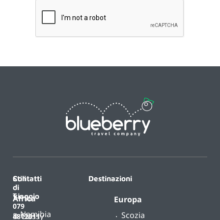
Contatti
Stili
Destinazioni
di
T.
viaggio
Africa
Europa
079
Namibia
Scozia
B-
Classy
4812011