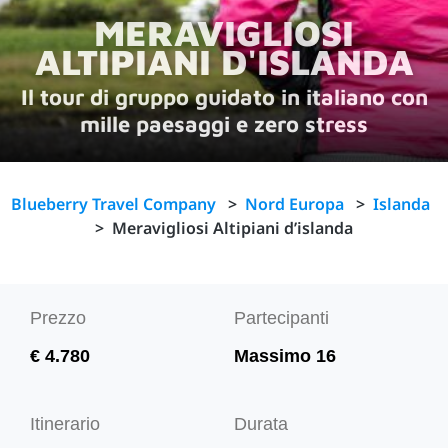
MERAVIGLIOSI
ALTIPIANI D'ISLANDA
Il tour di gruppo guidato in italiano con
mille paesaggi e zero stress
Blueberry Travel Company
>
Nord Europa
>
Islanda
>
Meravigliosi Altipiani d’islanda
Prezzo
Partecipanti
€ 4.780
Massimo 16
Itinerario
Durata