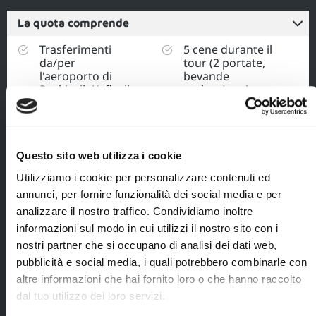
La quota comprende
Trasferimenti
5 cene durante il
da/per
tour (2 portate,
l'aeroporto di
bevande
Reykjavik Keflavik
escluse), nei
con bus-navetta;
giorni 2, 5, 6, 7 e
8;
2 pernottamenti
a Reykjavik in
1 pranzo di due
hotel di cat.
portate il giorno
Questo sito web utilizza i cookie
turistica), camera
3 e 1 lunch-box il
Utilizziamo i cookie per personalizzare contenuti ed
standard con
giorno 8;
servizi, inclusa
annunci, per fornire funzionalità dei social media e per
Ingresso alla
prima colazione;
analizzare il nostro traffico. Condividiamo inoltre
Forest Lagoon ad
informazioni sul modo in cui utilizzi il nostro sito con i
Tour in bus
Akureyri, incluso
fuoristrada dal
affitto
nostri partner che si occupano di analisi dei dati web,
giorno 2 al
asciugamano;
pubblicità e social media, i quali potrebbero combinarle con
giorno 9 come
altre informazioni che hai fornito loro o che hanno raccolto
Tour per
descritto nel
l’avvistamento
dal tuo utilizzo dei loro servizi.
programma con
delle balene da
autista e guida