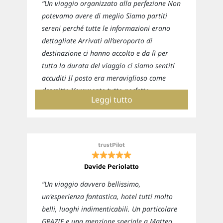
“Un viaggio organizzato alla perfezione Non
potevamo avere di meglio Siamo partiti
sereni perché tutte le informazioni erano
dettagliate Arrivati all’aeroporto di
destinazione ci hanno accolto e da lì per
tutta la durata del viaggio ci siamo sentiti
accuditi Il posto era meraviglioso come
descritto Veramente tutto perfetto
Leggi tutto
Sicuramente ci affideremo nuovamente a
loro per i prossimi viaggi”
trustPilot
Davide Periolatto
“Un viaggio davvero bellissimo,
un'esperienza fantastica, hotel tutti molto
belli, luoghi indimenticabili. Un particolare
GRAZIE e una menzione speciale a Matteo,