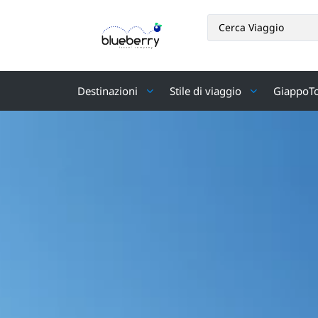
Destinazioni
Stile di viaggio
GiappoT