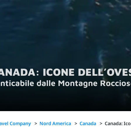
ANADA: ICONE DELL’OVE
nticabile dalle Montagne Roccios
ravel Company
>
Nord America
>
Canada
>
Canada: Ico