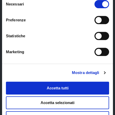
Necessari
escursione intera
del
Cerca il tuo viaggio
giornata Low
consenso
Isles, sulla
Grande Barriera
Preferenze
Corallina con
guida in inglese e
pranzo incluso
Statistiche
(durata 10 ore);
escursione Kata
Marketing
Tjuta all'alba con
audio-guida in
italiano (durata 5
ore);
Mostra dettagli
escursione intera
giornata alla
Great Ocean
Accetta tutti
Road con guida
in inglese (durata
11 ore);
Accetta selezionati
documenti di
viaggio digitali ed