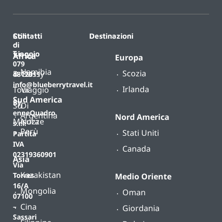
Contatti
Stili
Destinazioni
di
T.
viaggio
Africa
Europa
079
Namibia
Scozia
B-
Classy
4812011
info@blueberrytravel.it
Irlanda
Tour
Viaggio
Sud America
By
Su
Di
enneQuadro
Argentina
Nord America
Misura
Nozze
s.r.l.
Perù
Stati Uniti
Partita
IVA
Canada
02319360901
Asia
Via
Kazakistan
Torres
Medio Oriente
16/A
Mongolia
Oman
07100
Cina
–
Giordania
Sassari