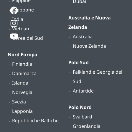
Filippine
Dubai
Giappone
Australia e Nuova
India
Zelanda
Vietnam
Australia
Corea del Sud
Nuova Zelanda
Nord Europa
Polo Sud
Finlandia
Falkland e Georgia del
Danimarca
Sud
Islanda
Antartide
Norvegia
Svezia
Polo Nord
Lapponia
Svalbard
Repubbliche Baltiche
Groenlandia