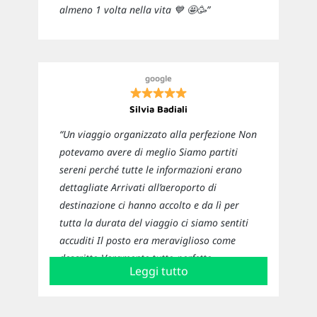
almeno 1 volta nella vita 💙 🤩🥳”
google
Silvia Badiali
“Un viaggio organizzato alla perfezione Non
potevamo avere di meglio Siamo partiti
sereni perché tutte le informazioni erano
dettagliate Arrivati all’aeroporto di
destinazione ci hanno accolto e da lì per
tutta la durata del viaggio ci siamo sentiti
accuditi Il posto era meraviglioso come
descritto Veramente tutto perfetto
Leggi tutto
Sicuramente ci affideremo nuovamente a
loro per i prossimi viaggi”