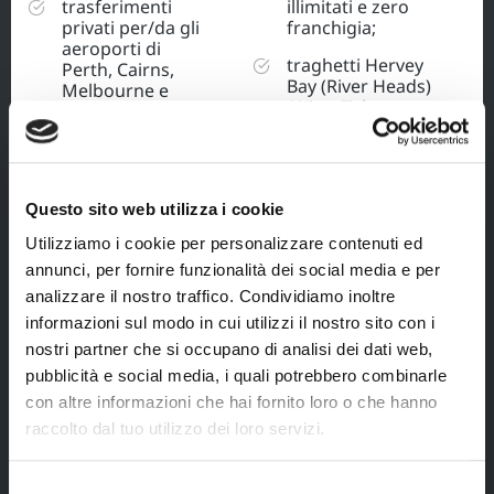
trasferimenti
illimitati e zero
privati per/da gli
franchigia;
aeroporti di
traghetti Hervey
Perth, Cairns,
Bay (River Heads)
Melbourne e
/ King Fisher
Sydney, con
Resort a / r;
autista parlante
inglese;
escursione intera
giornata in 4X4 a
trasferimenti
Fraser Island con
condivisivi con
Questo sito web utilizza i cookie
guida in inglese
navetta shuttle
Utilizziamo i cookie per personalizzare contenuti ed
(durata 6 ore);
per/da
annunci, per fornire funzionalità dei social media e per
l’aeroporto di
escursione Uluru
Ayers Rock con
analizzare il nostro traffico. Condividiamo inoltre
al tramonto con
autista parlante
informazioni sul modo in cui utilizzi il nostro sito con i
audio-guida in
inglese;
italiano (durata 5
nostri partner che si occupano di analisi dei dati web,
ore);
escursione intera
pubblicità e social media, i quali potrebbero combinarle
giornata
con altre informazioni che hai fornito loro o che hanno
Pinnacles Tour
raccolto dal tuo utilizzo dei loro servizi.
con guida privata
parlante italiano
(durata 9 ore);
Selezione