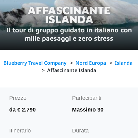
AFFASCINANTE
ISLANDA
Il tour di gruppo guidato in italiano con
mille paesaggi e zero stress
Blueberry Travel Company
>
Nord Europa
>
Islanda
>
Affascinante Islanda
Prezzo
Partecipanti
da € 2.790
Massimo 30
Itinerario
Durata