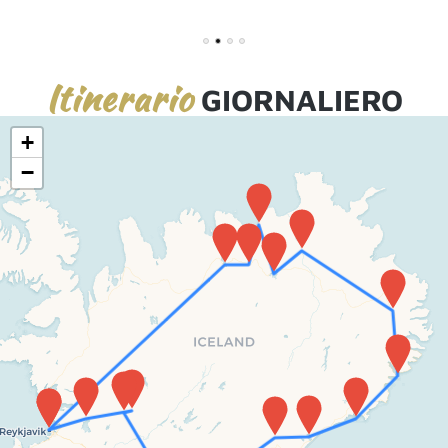
1
2
3
4
Itinerario
GIORNALIERO
+
−