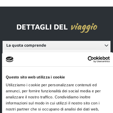
viaggio
DETTAGLI DEL
La quota comprende
trasferimenti
5 notti durante il
da/per
tour in alberghi e
l'aeroporto di
guest house,
reykjavik Keflavik
camere standard
con bus-navetta;
con servizi
Questo sito web utilizza i cookie
privati, inclusa
2 notti a
prima colazione;
Utilizziamo i cookie per personalizzare contenuti ed
Reykjavík in
annunci, per fornire funzionalità dei social media e per
hotel*** (hotel
4 cene (2 portate,
Klettur o
bevande escluse)
analizzare il nostro traffico. Condividiamo inoltre
similare), camera
durante il tour;
informazioni sul modo in cui utilizzi il nostro sito con i
standard con
nostri partner che si occupano di analisi dei dati web,
Navigazione con
servizi, inclusa