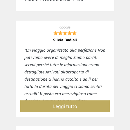
google
Silvia Badiali
“Un viaggio organizzato alla perfezione Non
potevamo avere di meglio Siamo partiti
sereni perché tutte le informazioni erano
dettagliate Arrivati all’aeroporto di
destinazione ci hanno accolto e da lì per
tutta la durata del viaggio ci siamo sentiti
accuditi Il posto era meraviglioso come
descritto Veramente tutto perfetto
Leggi tutto
Sicuramente ci affideremo nuovamente a
loro per i prossimi viaggi”