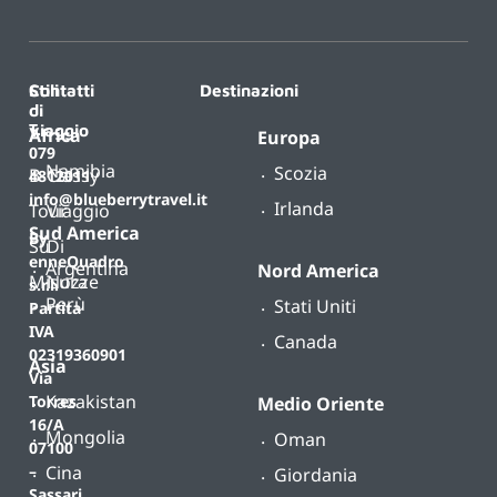
Contatti
Stili
Destinazioni
di
T.
viaggio
Africa
Europa
079
Namibia
Scozia
B-
Classy
4812011
info@blueberrytravel.it
Irlanda
Tour
Viaggio
Sud America
By
Su
Di
enneQuadro
Argentina
Nord America
Misura
Nozze
s.r.l.
Perù
Stati Uniti
Partita
IVA
Canada
02319360901
Asia
Via
Kazakistan
Torres
Medio Oriente
16/A
Mongolia
Oman
07100
Cina
–
Giordania
Sassari