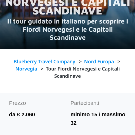
NORVEGESI E CAPITALI
SCANDINAVE
Il tour guidato in italiano per scoprire i
Fiordi Norvegesi e le Capitali
Scandinave
Blueberry Travel Company
>
Nord Europa
>
Norvegia
>
Tour Fiordi Norvegesi e Capitali
Scandinave
Prezzo
Partecipanti
da € 2.060
minimo 15 / massimo
32