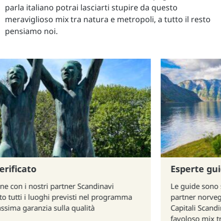
parla italiano potrai lasciarti stupire da questo
meraviglioso mix tra natura e metropoli, a tutto il resto
pensiamo noi.
Esperte guide locali
Le guide sono state selezionate con cura dai nostri
partner norvegesi, conoscono la regione dei Fiordi e le
Capitali Scandinave a e vi conducono alla scoperta di un
favoloso mix tra natura e metropoli a misura d'uomo.