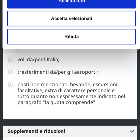
assicurazione
Accetta tutti
medico/bagaglio/annullamento
a copertura dei servizi gestiti
da Blueberry Travel.
Accetta selezionati
Rifiuta
La quota non comprende
voli da/per l'Italia;
trasferimenti da/per gli aeroporti;
pasti non menzionati, bevande, escursioni
facoltative, extra di carattere personale e
tutto quanto non espressamente indicato nel
paragrafo "la quota comprende".
Supplementi e riduzioni