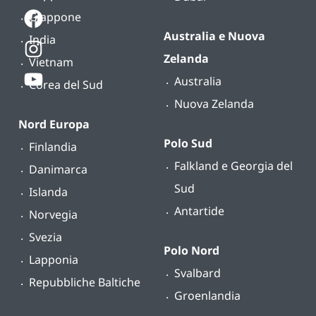
Giappone
Australia e Nuova
India
Zelanda
Vietnam
Australia
Corea del Sud
Nuova Zelanda
Nord Europa
Polo Sud
Finlandia
Falkland e Georgia del
Danimarca
Sud
Islanda
Antartide
Norvegia
Svezia
Polo Nord
Lapponia
Svalbard
Repubbliche Baltiche
Groenlandia