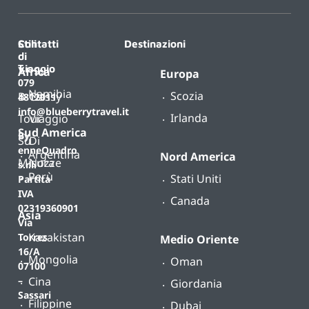
Contatti
Stili
Destinazioni
di
T.
viaggio
Africa
Europa
079
Namibia
Scozia
B-
Classy
4812011
info@blueberrytravel.it
Irlanda
Tour
Viaggio
Sud America
By
Su
Di
enneQuadro
Argentina
Nord America
Misura
Nozze
s.r.l.
Perù
Stati Uniti
Partita
IVA
Canada
02319360901
Asia
Via
Kazakistan
Torres
Medio Oriente
16/A
Mongolia
Oman
07100
Cina
–
Giordania
Sassari
Filippine
Dubai