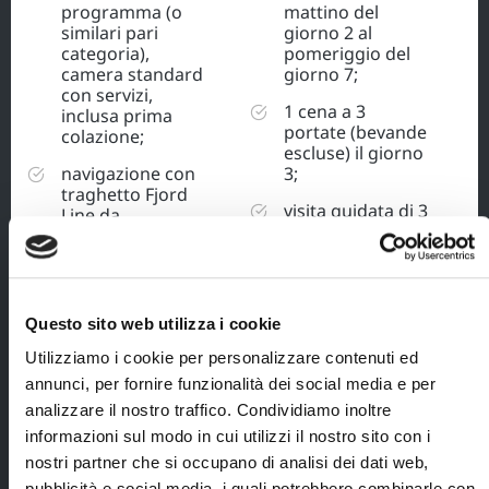
programma (o
mattino del
similari pari
giorno 2 al
categoria),
pomeriggio del
camera standard
giorno 7;
con servizi,
1 cena a 3
inclusa prima
portate (bevande
colazione;
escluse) il giorno
navigazione con
3;
traghetto Fjord
visita guidata di 3
Line da
ore ad Oslo,
Stavanger a
Stoccolma e
Hirtshals con 1
Copenhagen con
pernottamento a
guida locale
bordo in cabina
parlante italiano,
interna con
Questo sito web utilizza i cookie
incluso ingresso
servizi privati,
al museo della
inclusa cena
Utilizziamo i cookie per personalizzare contenuti ed
nave polare
buffet e prima
annunci, per fornire funzionalità dei social media e per
Fram;
colazione buffet;
analizzare il nostro traffico. Condividiamo inoltre
minicrociera sul
trasferimenti con
informazioni sul modo in cui utilizzi il nostro sito con i
Lysefjord da
bus-navetta
nostri partner che si occupano di analisi dei dati web,
Stavanger;
aeroporto -
pubblicità e social media, i quali potrebbero combinarle con