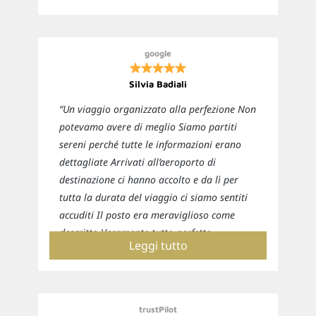
google
Silvia Badiali
“Un viaggio organizzato alla perfezione Non
potevamo avere di meglio Siamo partiti
sereni perché tutte le informazioni erano
dettagliate Arrivati all’aeroporto di
destinazione ci hanno accolto e da lì per
tutta la durata del viaggio ci siamo sentiti
accuditi Il posto era meraviglioso come
descritto Veramente tutto perfetto
Leggi tutto
Sicuramente ci affideremo nuovamente a
loro per i prossimi viaggi”
trustPilot