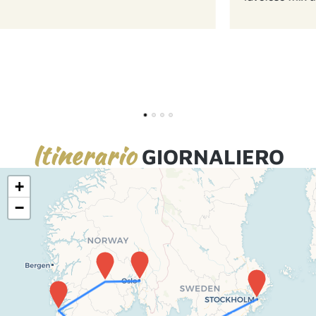
1
2
3
4
Itinerario
GIORNALIERO
+
−