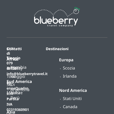
Contatti
Stili
Destinazioni
di
T.
viaggio
Africa
Europa
079
Namibia
Scozia
B-
Classy
4812011
info@blueberrytravel.it
Irlanda
Tour
Viaggio
Sud America
By
Su
Di
enneQuadro
Argentina
Nord America
Misura
Nozze
s.r.l.
Perù
Stati Uniti
Partita
IVA
Canada
02319360901
Asia