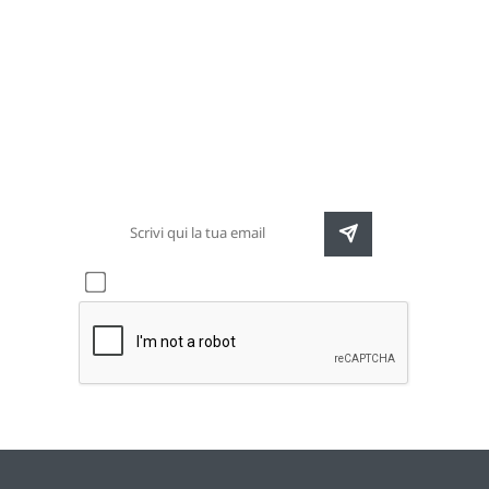
Newsletter
Rimani sempre aggiornato sulle nuove
destinazioni e speciali promozioni
Accetto l'informativa sulla
privacy