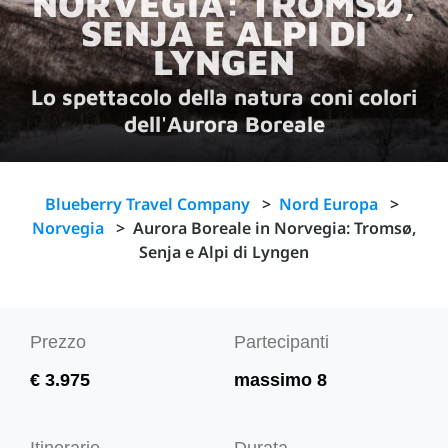
NORVEGIA: TROMSØ,
SENJA E ALPI DI
LYNGEN
Lo spettacolo della natura coni colori
dell'Aurora Boreale
Blueberry Travel Company
>
Nord Europa
>
Norvegia
>
Aurora Boreale in Norvegia: Tromsø,
Senja e Alpi di Lyngen
Prezzo
Partecipanti
€ 3.975
massimo 8