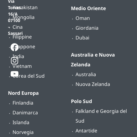
Via
Kazakistan
Torres
Medio Oriente
16/A
Mongolia
Oman
07100
Cina
–
Giordania
Sassari
Filippine
Dubai
Giappone
Australia e Nuova
India
Zelanda
Vietnam
Australia
Corea del Sud
Nuova Zelanda
Nord Europa
Polo Sud
Finlandia
Falkland e Georgia del
Danimarca
Sud
Islanda
Antartide
Norvegia