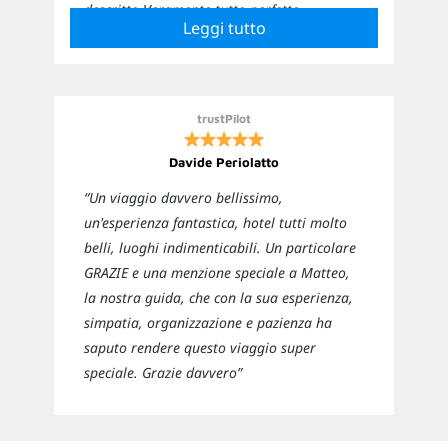
descritto Veramente tutto perfetto
Leggi tutto
Sicuramente ci affideremo nuovamente a
loro per i prossimi viaggi”
trustPilot
Davide Periolatto
“Un viaggio davvero bellissimo,
un'esperienza fantastica, hotel tutti molto
belli, luoghi indimenticabili. Un particolare
GRAZIE e una menzione speciale a Matteo,
la nostra guida, che con la sua esperienza,
simpatia, organizzazione e pazienza ha
saputo rendere questo viaggio super
speciale. Grazie davvero”