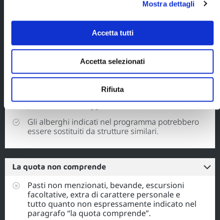
viaggio (€ 120 a persona,
Mostra dettagli
importo incluso nel prezzo del
viaggio).
Accetta tutti
Ciascuna partenza viene confermata al
raggiungimento del numero minimo di 6
Accetta selezionati
partecipanti. In caso di mancato
raggiungimento del numero minimo l'acconto
versato verrà interamente restituito o, se
Rifiuta
richiesto dai viaggiatori verrà proposta un’altra
partenza o un viaggio alternativo.
Gli alberghi indicati nel programma potrebbero
essere sostituiti da strutture similari.
La quota non comprende
Pasti non menzionati, bevande, escursioni
facoltative, extra di carattere personale e
tutto quanto non espressamente indicato nel
paragrafo “la quota comprende”.