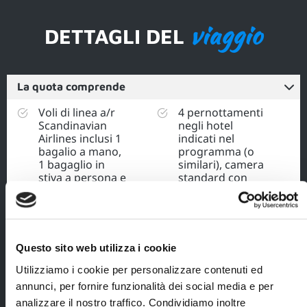
viaggio
DETTAGLI DEL
La quota comprende
Voli di linea a/r
4 pernottamenti
Scandinavian
negli hotel
Airlines inclusi 1
indicati nel
bagalio a mano,
programma (o
1 bagaglio in
similari), camera
stiva a persona e
standard con
tasse
servizi, inclusa
aeroportuali (€
prima colazione;
200 a persona,
3 cene a 3
importo incluso
portate (bevande
nel prezzo del
Questo sito web utilizza i cookie
escluse) e 3
viaggio e
pranzi-spuntini
soggetto a
Utilizziamo i cookie per personalizzare contenuti ed
(bevande
possibili
annunci, per fornire funzionalità dei social media e per
escluse);
variazioni);
analizzare il nostro traffico. Condividiamo inoltre