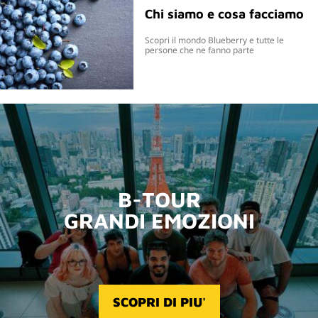
Chi siamo e cosa facciamo
Scopri il mondo Blueberry e tutte le
persone che ne fanno parte
B-TOUR
GRANDI EMOZIONI
SCOPRI DI PIU'