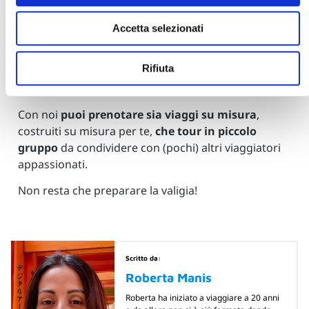
Accetta selezionati
Se desideri una proposta senza impegno per il tuo
Tour non esitare a contattarci via mail
Rifiuta
info@blueberrytravel.it
, telefono (0794812011) o
canali social.
Con noi
puoi prenotare sia viaggi su misura
,
costruiti su misura per te,
che tour in piccolo
gruppo
da condividere con (pochi) altri viaggiatori
appassionati.
Non resta che preparare la valigia!
Scritto da:
Roberta Manis
Roberta ha iniziato a viaggiare a 20 anni