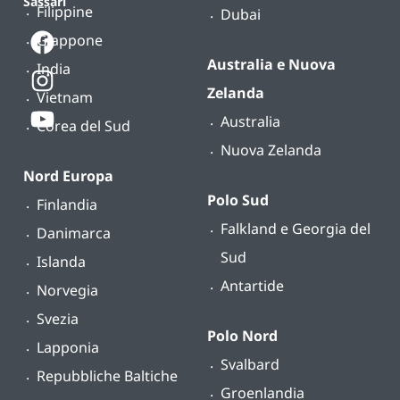
Sassari
Filippine
Dubai
Giappone
Australia e Nuova
India
Zelanda
Vietnam
Australia
Corea del Sud
Nuova Zelanda
Nord Europa
Polo Sud
Finlandia
Falkland e Georgia del
Danimarca
Sud
Islanda
Antartide
Norvegia
Svezia
Polo Nord
Lapponia
Svalbard
Repubbliche Baltiche
Groenlandia