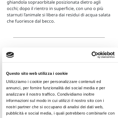
ghiandola sopraorbitale posizionata dietro agli
occhi; dopo il rientro in superficie, con uno o più
starnuti l’animale si libera dai residui di acqua salata
che fuoriesce dal becco.
Quanti anni vivono in media i
pinguini?
Questo sito web utilizza i cookie
Utilizziamo i cookie per personalizzare contenuti ed
La vita media stimata dei pinguini in natura è di
annunci, per fornire funzionalità dei social media e per
circa 20 anni.
analizzare il nostro traffico. Condividiamo inoltre
informazioni sul modo in cui utilizzi il nostro sito con i
nostri partner che si occupano di analisi dei dati web,
pubblicità e social media, i quali potrebbero combinarle con