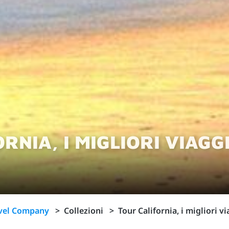
RNIA, I MIGLIORI VIAG
avel Company
>
Collezioni
>
Tour California, i migliori v