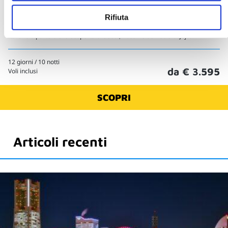
Corea del Sud
Rifiuta
Questo viaggio di gruppo in Corea del Sud di 12 giorni accompagnato in
italiano ti porterà alla scoperta di Seoul, Busan e dell'isola di Jeju.
12 giorni / 10 notti
da € 3.595
Voli inclusi
SCOPRI
Articoli recenti