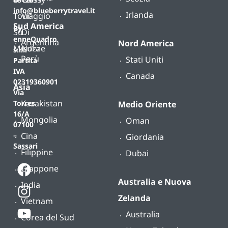
info@blueberrytravel.it
Irlanda
Tour
Viaggio
Sud America
By
Su
Di
enneQuadro
Argentina
Nord America
Misura
Nozze
s.r.l.
Perù
Stati Uniti
Partita
IVA
Canada
02319360901
Asia
Via
Kazakistan
Torres
Medio Oriente
16/A
Mongolia
Oman
07100
Cina
–
Giordania
Sassari
Filippine
Dubai
Giappone
Australia e Nuova
India
Zelanda
Vietnam
Australia
Corea del Sud