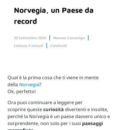
Norvegia, un Paese da
record
30 Settembre 2020
Manuel Cazzaniga
Lettura: 4 minuti
Condividi
Facebook
X.com
Linkedin
Qual è la prima cosa che ti viene in mente
della
Norvegia
?
Ok, perfetto!
Ora puoi continuare a leggere per
scoprire queste
curiosità
divertenti e insolite,
perché la Norvegia è un paese davvero unico e
sorprendente, non solo per i suoi
paesaggi