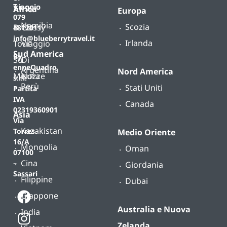
T.
viaggio
Africa
Europa
079
Namibia
Scozia
B-
Classy
4812011
info@blueberrytravel.it
Irlanda
Tour
Viaggio
Sud America
By
Su
Di
enneQuadro
Argentina
Nord America
Misura
Nozze
s.r.l.
Perù
Stati Uniti
Partita
IVA
Canada
02319360901
Asia
Via
Kazakistan
Torres
Medio Oriente
16/A
Mongolia
Oman
07100
Cina
–
Giordania
Sassari
Filippine
Dubai
Giappone
Australia e Nuova
India
Zelanda