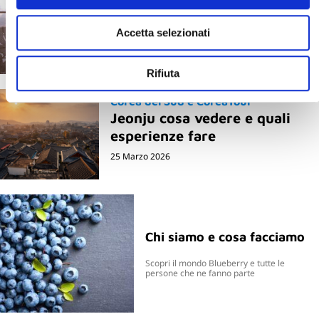
quando parti con un Tour
Operator
Accetta selezionati
20 Maggio 2026
Rifiuta
Corea del Sud e CoreaTour
Jeonju cosa vedere e quali
esperienze fare
25 Marzo 2026
Chi siamo e cosa facciamo
Scopri il mondo Blueberry e tutte le
persone che ne fanno parte