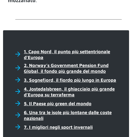
mozzafiato
.
1. Capo Nord, il punto più settentrionale
d’Europa
2. Norway’s Government Pension Fund
Global, il fondo più grande del mondo
3. Sognefjord, il fiordo più lungo in Europa
4. Jostedalsbreen, il ghiacciaio più grande
d’Europa su terraferma
5. Il Paese più green del mondo
6. Una tra le isole più lontane dalle coste
nazionali
7. I migliori negli sport invernali