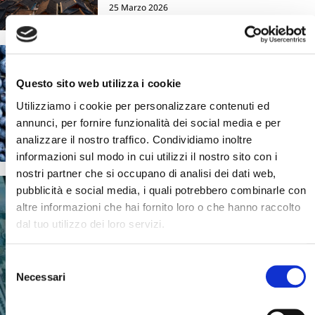
25 Marzo 2026
Questo sito web utilizza i cookie
Chi siamo e cosa facciamo
Utilizziamo i cookie per personalizzare contenuti ed
Scopri il mondo Blueberry e tutte le
annunci, per fornire funzionalità dei social media e per
persone che ne fanno parte
analizzare il nostro traffico. Condividiamo inoltre
informazioni sul modo in cui utilizzi il nostro sito con i
nostri partner che si occupano di analisi dei dati web,
pubblicità e social media, i quali potrebbero combinarle con
altre informazioni che hai fornito loro o che hanno raccolto
dal tuo utilizzo dei loro servizi.
Selezione
B-TOUR
Necessari
del
GRANDI EMOZIONI
Cerca il tuo viaggio
consenso