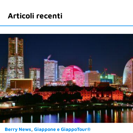
Articoli recenti
Berry News
Giappone e GiappoTour®