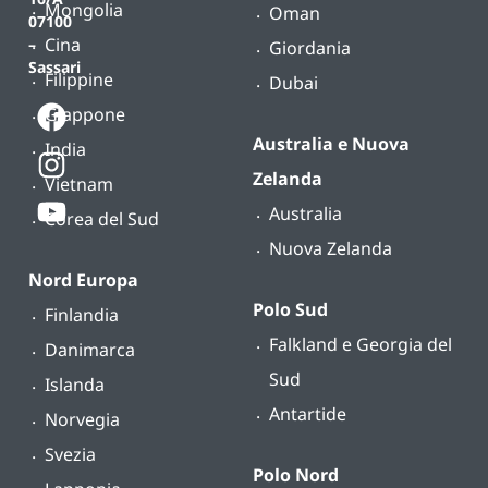
Mongolia
Oman
07100
Cina
–
Giordania
Sassari
Filippine
Dubai
Giappone
Australia e Nuova
India
Zelanda
Vietnam
Australia
Corea del Sud
Nuova Zelanda
Nord Europa
Polo Sud
Finlandia
Falkland e Georgia del
Danimarca
Sud
Islanda
Antartide
Norvegia
Svezia
Polo Nord