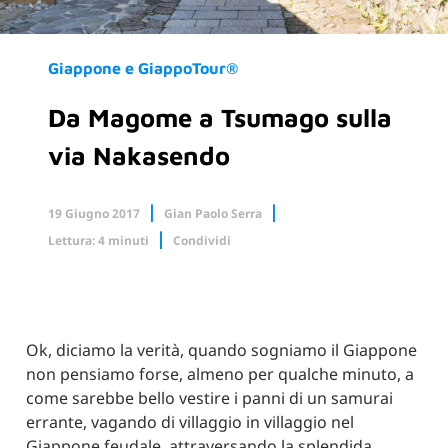
Giappone e GiappoTour®
Da Magome a Tsumago sulla
via Nakasendo
19 Giugno 2017
Gian Paolo Serra
Lettura: 4 minuti
Condividi
Facebook
X.com
Linkedin
Ok, diciamo la verità, quando sogniamo il Giappone
non pensiamo forse, almeno per qualche minuto, a
come sarebbe bello vestire i panni di un samurai
errante, vagando di villaggio in villaggio nel
Giappone feudale, attraversando la splendida