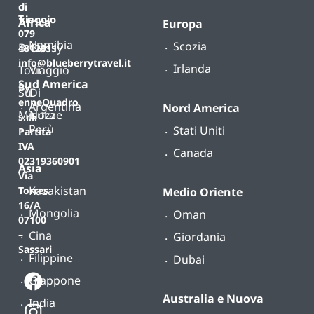
di
T.
viaggio
Africa
Europa
079
Namibia
Scozia
B-
Classy
4812011
info@blueberrytravel.it
Irlanda
Tour
Viaggio
Sud America
By
Su
Di
enneQuadro
Argentina
Nord America
Misura
Nozze
s.r.l.
Perù
Stati Uniti
Partita
IVA
Canada
02319360901
Asia
Via
Kazakistan
Torres
Medio Oriente
16/A
Mongolia
Oman
07100
Cina
–
Giordania
Sassari
Filippine
Dubai
Giappone
Australia e Nuova
India