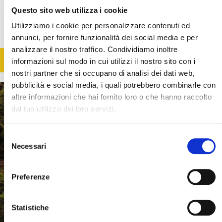
culinari in compagnia di Chef Hiro, ospite d'onore!
Questo sito web utilizza i cookie
Utilizziamo i cookie per personalizzare contenuti ed
12 giorni / 9 notti
da € 3.450
Voli inclusi
annunci, per fornire funzionalità dei social media e per
analizzare il nostro traffico. Condividiamo inoltre
SCOPRI
informazioni sul modo in cui utilizzi il nostro sito con i
nostri partner che si occupano di analisi dei dati web,
pubblicità e social media, i quali potrebbero combinarle con
altre informazioni che hai fornito loro o che hanno raccolto
dal tuo utilizzo dei loro servizi.
Selezione
Necessari
del
Cerca il tuo viaggio
consenso
Preferenze
Statistiche