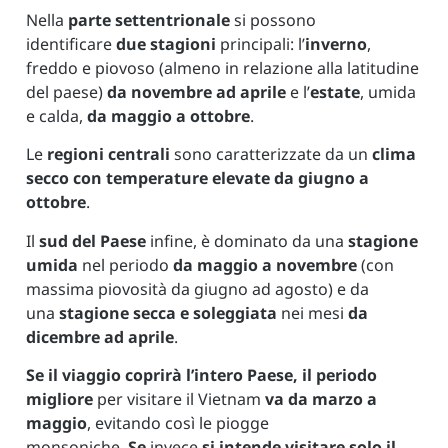
Nella
parte settentrionale
si possono
identificare
due stagioni
principali: l’
inverno
,
freddo e piovoso (almeno in relazione alla latitudine
del paese)
da novembre ad aprile
e l’
estate
, umida
e calda,
da maggio a ottobre
.
Le
regioni centrali
sono caratterizzate da un
clima
secco con temperature elevate da giugno a
ottobre
.
Il
sud del Paese
infine, è dominato da una
stagione
umida
nel periodo
da maggio a novembre
(con
massima piovosità da giugno ad agosto) e da
una
stagione secca e soleggiata
nei mesi
da
dicembre ad aprile
.
Se il viaggio coprirà l’intero Paese, il periodo
migliore
per visitare il Vietnam
va da marzo a
maggio
, evitando così le piogge
monsoniche.
Se
invece
si intende visitare solo il