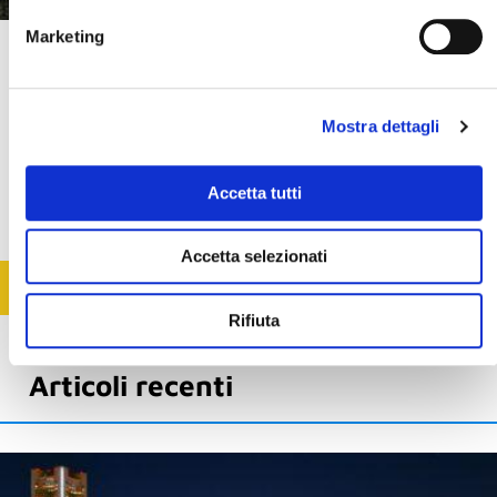
Marketing
GiappoTour® Shogun
Giappone
Mostra dettagli
Ecco il tour che ti fa visitare Tokyo e i suoi quartieri, Kyoto e i suoi templi e
ti fa vivere l'esperienza del vero ryokan con cena kaiseki a Nikko
Accetta tutti
13 giorni / 10 notti
€ 4.290
Voli inclusi
Accetta selezionati
SCOPRI
Rifiuta
Articoli recenti