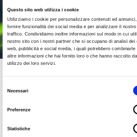
Questo sito web utilizza i cookie
Utilizziamo i cookie per personalizzare contenuti ed annunci,
fornire funzionalità dei social media e per analizzare il nostro
traffico. Condividiamo inoltre informazioni sul modo in cui utili
nostro sito con i nostri partner che si occupano di analisi dei 
web, pubblicità e social media, i quali potrebbero combinarle
altre informazioni che hai fornito loro o che hanno raccolto da
utilizzo dei loro servizi.
Aurora Boreale in Arctic Boutique Hotel -
Lapponia Svedese
,
Svezia
Lapponia
Selezione
Necessari
del
Una emozionante avventura alla ricerca dell’aurora boreale con divertenti
Cerca il tuo viaggio
consenso
attività sulla neve e soggiorno in un intrigante boutique hotel nel cuore
della natura lappone
Preferenze
5 giorni / 4 notti
da € 2.275
Statistiche
voli esclusi