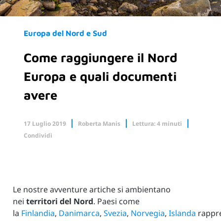
Europa del Nord e Sud
Come raggiungere il Nord
Europa e quali documenti
avere
17 Luglio 2019
Roberta Manis
Lettura: 4 minuti
Condividi
Facebook
X.com
Linkedin
Le nostre avventure artiche si ambientano
nei
territori del Nord
. Paesi come
la
Finlandia
,
Danimarca
,
Svezia
,
Norvegia
,
Islanda
rappr