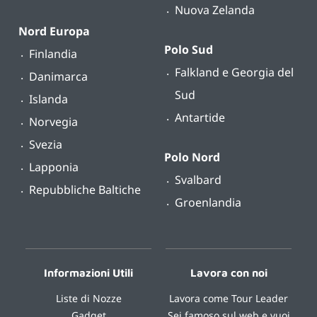
Nuova Zelanda
Nord Europa
Polo Sud
Finlandia
Falkland e Georgia del
Danimarca
Sud
Islanda
Antartide
Norvegia
Svezia
Polo Nord
Lapponia
Svalbard
Repubbliche Baltiche
Groenlandia
Informazioni Utili
Lavora con noi
Liste di Nozze
Lavora come Tour Leader
Gadget
Sei famoso sul web e vuoi