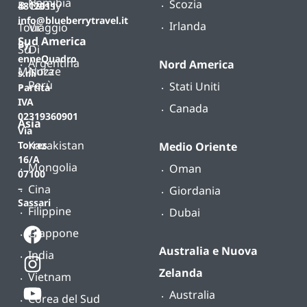
Namibia
Scozia
B-
Classy
4812011
info@blueberrytravel.it
Irlanda
Tour
Viaggio
Sud America
By
Su
Di
enneQuadro
Argentina
Nord America
Misura
Nozze
s.r.l.
Perù
Stati Uniti
Partita
IVA
Canada
02319360901
Asia
Via
Kazakistan
Torres
Medio Oriente
16/A
Mongolia
Oman
07100
Cina
–
Giordania
Sassari
Filippine
Dubai
Giappone
Australia e Nuova
India
Zelanda
Vietnam
Australia
Corea del Sud