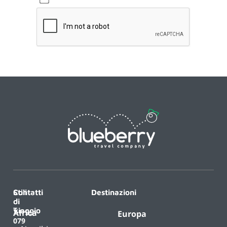
Contatti
Stili
Destinazioni
di
T.
viaggio
Africa
Europa
079