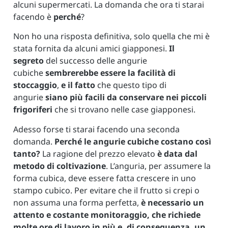
alcuni supermercati. La domanda che ora ti starai
facendo è
perché
?
Non ho una risposta definitiva, solo quella che mi è
stata fornita da alcuni amici giapponesi.
Il
segreto
del successo delle angurie
cubiche
sembrerebbe essere la facilità di
stoccaggio
,
e il fatto
che questo tipo di
angurie
siano più facili da conservare nei piccoli
frigoriferi
che si trovano nelle case giapponesi.
Adesso forse ti starai facendo una seconda
domanda.
Perché le angurie cubiche costano così
tanto?
La ragione del prezzo elevato
è data dal
metodo di coltivazione
. L’anguria, per assumere la
forma cubica, deve essere fatta crescere in uno
stampo cubico. Per evitare che il frutto si crepi o
non assuma una forma perfetta,
è necessario un
attento e costante monitoraggio, che richiede
molte ore di lavoro in più e, di conseguenza, un