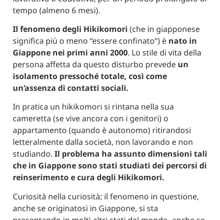
tempo (almeno 6 mesi).
Il fenomeno degli Hikikomori
(che in giapponese
significa più o meno “essere confinato”) è
nato in
Giappone nei primi anni 2000
. Lo stile di vita della
persona affetta da questo disturbo prevede
un
isolamento pressoché totale, così come
un’assenza di contatti sociali.
In pratica un hikikomori si rintana nella sua
cameretta (se vive ancora con i genitori) o
appartamento (quando è autonomo) ritirandosi
letteralmente dalla società, non lavorando e non
studiando.
Il problema ha assunto dimensioni tali
che in Giappone sono stati studiati dei percorsi di
reinserimento e cura degli Hikikomori.
Curiosità nella curiosità; il fenomeno in questione,
anche se originatosi in Giappone, si sta
presentando in molti altri stati del mondo, anche se