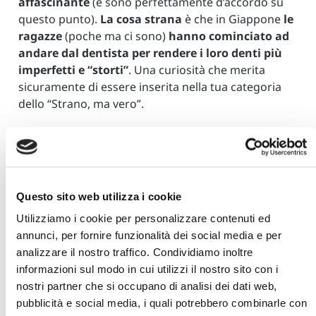
affascinante
(e sono perfettamente d’accordo su
questo punto).
La cosa strana
è che in Giappone
le
ragazze
(poche ma ci sono)
hanno cominciato ad
andare dal dentista per rendere i loro denti più
imperfetti e “storti”
. Una curiosità che merita
sicuramente di essere inserita nella tua categoria
dello “Strano, ma vero”.
6- Il festival del Pene
Questo sito web utilizza i cookie
Il
Kanamara Matsuri è un festival che si tiene
Utilizziamo i cookie per personalizzare contenuti ed
ogni aprile nella città di Kawasaki
(si trova a circa
annunci, per fornire funzionalità dei social media e per
25 chilometri da Tokyo). Questo evento viene
analizzare il nostro traffico. Condividiamo inoltre
conosciuto con altri due nomi, molto più divertenti:
informazioni sul modo in cui utilizzi il nostro sito con i
il primo è “f
estival del pene
”, mentre il secondo è a
nostri partner che si occupano di analisi dei dati web,
mio avviso quello più suggestivo ed eloquente (e
pubblicità e social media, i quali potrebbero combinarle con