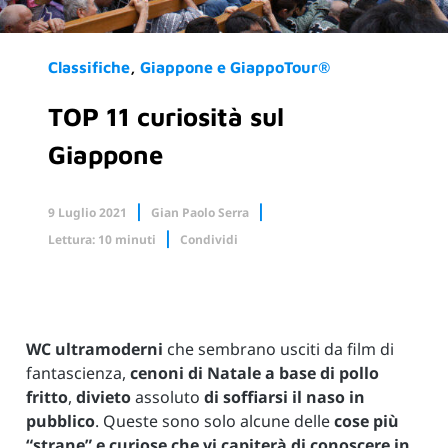
Classifiche
Giappone e GiappoTour®
TOP 11 curiosità sul
Giappone
9 Luglio 2021
Gian Paolo Serra
Lettura: 10 minuti
Condividi
Facebook
X.com
Linkedin
WC ultramoderni
che sembrano usciti da film di
fantascienza,
cenoni di Natale a base di pollo
fritto
,
divieto
assoluto
di soffiarsi il naso in
pubblico
. Queste sono solo alcune delle
cose più
“strane” e curiose che vi capiterà di conoscere in