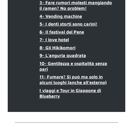
3- Fare rumori molesti mangiando
undefined
il ramen? No problem!
undefined
4- Vending machine
undefined
5- I denti storti sono carini!
undefined
6- Il festival del Pene
undefined
7- I love hotel
undefined
8- Gli Hikikomori
undefined
9- L’anguria quadrata
10- Gentilezza e ospitalità senza
undefined
pari
11- Fumare? Si può ma solo in
undefined
alcuni luoghi (anche all’esterno)
I viaggi e Tour in Giappone di
undefined
Blueberry