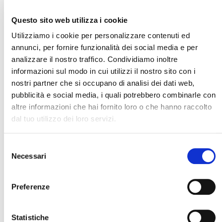
il vostro prossimo
viaggio in Australia
.
Hai qualche dubbio e vorresti qualche altra
Questo sito web utilizza i cookie
informazione? Contattarci alla mail
Utilizziamo i cookie per personalizzare contenuti ed
info@blueberrytravel.it.
annunci, per fornire funzionalità dei social media e per
analizzare il nostro traffico. Condividiamo inoltre
Non resta che preparare la valigia!
informazioni sul modo in cui utilizzi il nostro sito con i
nostri partner che si occupano di analisi dei dati web,
pubblicità e social media, i quali potrebbero combinarle con
altre informazioni che hai fornito loro o che hanno raccolto
Scritto da:
dal tuo utilizzo dei loro servizi.
Roberta Manis
Roberta ha iniziato a viaggiare a 20 anni
Selezione
e da allora non si è più fermata dando
Necessari
del
sempre priorità alla scoperta del mondo.
Cerca il tuo viaggio
Ama il Giappone ed i mondi artici, il suo
consenso
eroe è Ernest Shackleton ed è mamma di
Aurora.
Preferenze
Statistiche