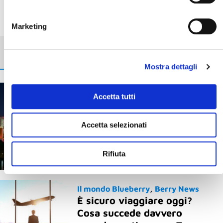
Marketing
Potrebbe interessarti
Mostra dettagli
Berry News
Giappone e
Accetta tutti
GiappoTour®
Yokohama: il Giappone che
Accetta selezionati
sorprende, a un passo da
Tokyo
Rifiuta
20 Gennaio 2026
Il mondo Blueberry
Berry News
È sicuro viaggiare oggi?
Cosa succede davvero