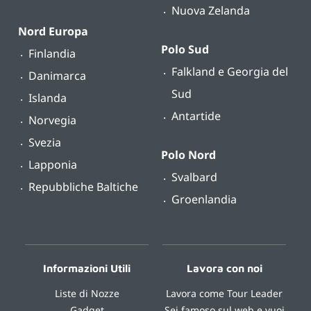
Nuova Zelanda
Nord Europa
Polo Sud
Finlandia
Falkland e Georgia del
Danimarca
Sud
Islanda
Antartide
Norvegia
Svezia
Polo Nord
Lapponia
Svalbard
Repubbliche Baltiche
Groenlandia
Informazioni Utili
Lavora con noi
Liste di Nozze
Lavora come Tour Leader
Gadget
Sei famoso sul web e vuoi