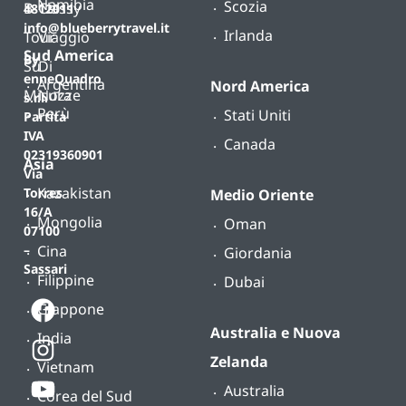
Namibia
Scozia
B-
Classy
4812011
info@blueberrytravel.it
Irlanda
Tour
Viaggio
Sud America
By
Su
Di
enneQuadro
Argentina
Nord America
Misura
Nozze
s.r.l.
Perù
Stati Uniti
Partita
IVA
Canada
02319360901
Asia
Via
Kazakistan
Torres
Medio Oriente
16/A
Mongolia
Oman
07100
Cina
–
Giordania
Sassari
Filippine
Dubai
Giappone
Australia e Nuova
India
Zelanda
Vietnam
Australia
Corea del Sud