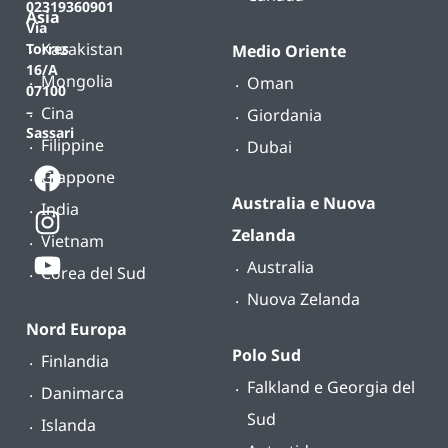
02319360901
Asia
Via
Kazakistan
Torres
Medio Oriente
16/A
Mongolia
Oman
07100
Cina
–
Giordania
Sassari
Filippine
Dubai
Giappone
Australia e Nuova
India
Zelanda
Vietnam
Australia
Corea del Sud
Nuova Zelanda
Nord Europa
Polo Sud
Finlandia
Falkland e Georgia del
Danimarca
Sud
Islanda