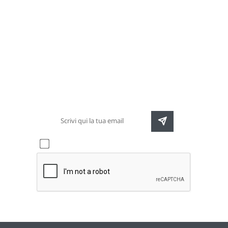
Newsletter
Rimani sempre aggiornato sulle nuove
destinazioni e speciali promozioni
Accetto l'informativa sulla
privacy