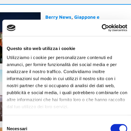
Berry News
Giappone e
GiappoTour®
Yokohama: il Giappone che
sorprende, a un passo da
Tokyo
Questo sito web utilizza i cookie
20 Gennaio 2026
Utilizziamo i cookie per personalizzare contenuti ed
annunci, per fornire funzionalità dei social media e per
analizzare il nostro traffico. Condividiamo inoltre
Il mondo Blueberry
Berry News
informazioni sul modo in cui utilizzi il nostro sito con i
È sicuro viaggiare oggi?
nostri partner che si occupano di analisi dei dati web,
Cosa succede davvero
pubblicità e social media, i quali potrebbero combinarle con
quando parti con un Tour
altre informazioni che hai fornito loro o che hanno raccolto
Operator
dal tuo utilizzo dei loro servizi.
20 Maggio 2026
Selezione
Necessari
del