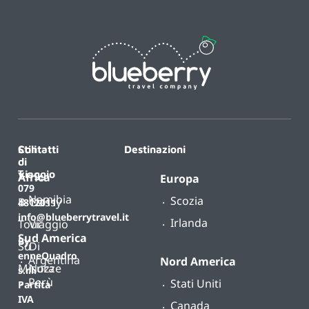
Contatti
Stili
Destinazioni
di
T.
viaggio
Africa
Europa
079
Namibia
Scozia
B-
Classy
4812011
info@blueberrytravel.it
Irlanda
Tour
Viaggio
Sud America
By
Su
Di
enneQuadro
Argentina
Nord America
Misura
Nozze
s.r.l.
Perù
Stati Uniti
Partita
IVA
Canada