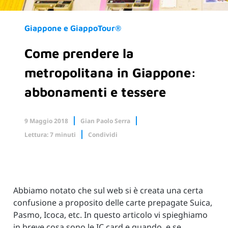
Giappone e GiappoTour®
Come prendere la
metropolitana in Giappone:
abbonamenti e tessere
9 Maggio 2018
Gian Paolo Serra
Lettura: 7 minuti
Condividi
Facebook
X.com
Linkedin
Abbiamo notato che sul web si è creata una certa
confusione a proposito delle carte prepagate Suica,
Pasmo, Icoca, etc. In questo articolo vi spieghiamo
in breve cosa sono le IC card e quando, e se,