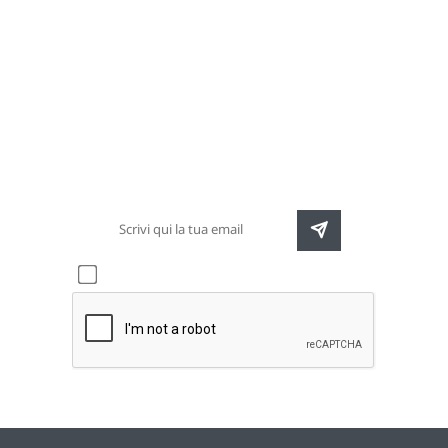
Newsletter
Rimani sempre aggiornato sulle nuove
destinazioni e speciali promozioni
Accetto l'informativa sulla
privacy