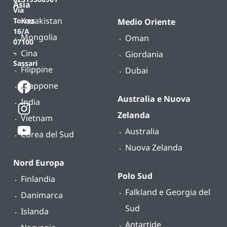
Asia
Via
Kazakistan
Torres
Medio Oriente
16/A
Mongolia
Oman
07100
Cina
–
Giordania
Sassari
Filippine
Dubai
Giappone
Australia e Nuova
India
Zelanda
Vietnam
Australia
Corea del Sud
Nuova Zelanda
Nord Europa
Polo Sud
Finlandia
Falkland e Georgia del
Danimarca
Sud
Islanda
Antartide