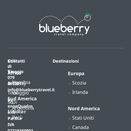
Contatti
Stili
Destinazioni
di
T.
viaggio
Africa
Europa
079
Namibia
Scozia
B-
Classy
4812011
info@blueberrytravel.it
Irlanda
Tour
Viaggio
Sud America
By
Su
Di
enneQuadro
Argentina
Nord America
Misura
Nozze
s.r.l.
Perù
Stati Uniti
Partita
IVA
Canada
02319360901