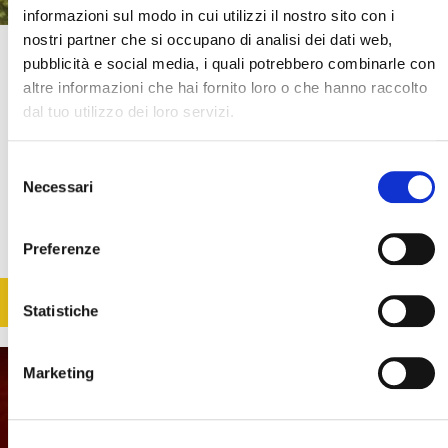
informazioni sul modo in cui utilizzi il nostro sito con i
nostri partner che si occupano di analisi dei dati web,
Canada: dalle Rockies all'Oceano Pacifico
pubblicità e social media, i quali potrebbero combinarle con
Canada
altre informazioni che hai fornito loro o che hanno raccolto
dal tuo utilizzo dei loro servizi.
Dalle Rockies all’Oceano Pacifico: un’avventura on the road in Canada in
piccolo gruppo (max 6 partecipanti) con accompagnatore italiano. Laghi
turchesi, ponti sospesi e strade infinite ti aspettano per un’esperienza
Selezione
indimenticabile!
Necessari
del
Cerca il tuo viaggio
consenso
11 giorni / 9 notti
Preferenze
da € 4.795
Voli inclusi
SCOPRI
Statistiche
Marketing