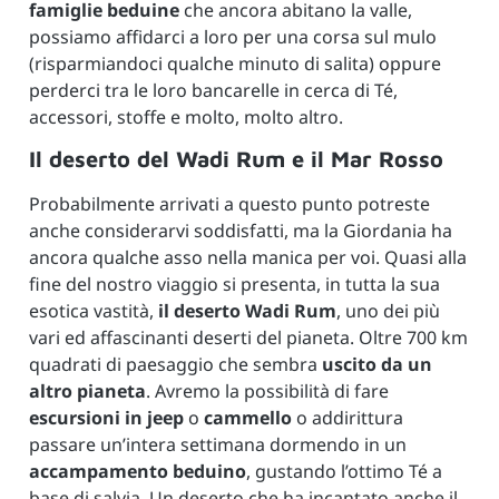
famiglie beduine
che ancora abitano la valle,
possiamo affidarci a loro per una corsa sul mulo
(risparmiandoci qualche minuto di salita) oppure
perderci tra le loro bancarelle in cerca di Té,
accessori, stoffe e molto, molto altro.
Il deserto del Wadi Rum e il Mar Rosso
Probabilmente arrivati a questo punto potreste
anche considerarvi soddisfatti, ma la Giordania ha
ancora qualche asso nella manica per voi. Quasi alla
fine del nostro viaggio si presenta, in tutta la sua
esotica vastità,
il deserto Wadi Rum
, uno dei più
vari ed affascinanti deserti del pianeta. Oltre 700 km
quadrati di paesaggio che sembra
uscito da un
altro pianeta
. Avremo la possibilità di fare
escursioni in jeep
o
cammello
o addirittura
passare un’intera settimana dormendo in un
accampamento beduino
, gustando l’ottimo Té a
base di salvia. Un deserto che ha incantato anche il