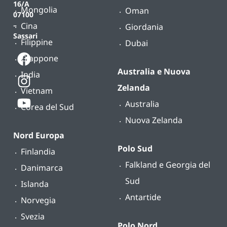
16/A
Mongolia
Oman
07100
Cina
–
Giordania
Sassari
Filippine
Dubai
Giappone
Australia e Nuova
India
Zelanda
Vietnam
Australia
Corea del Sud
Nuova Zelanda
Nord Europa
Polo Sud
Finlandia
Falkland e Georgia del
Danimarca
Sud
Islanda
Antartide
Norvegia
Svezia
Polo Nord