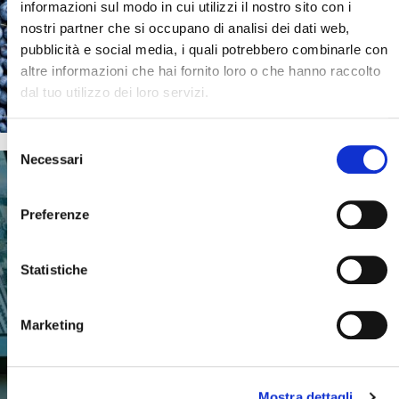
informazioni sul modo in cui utilizzi il nostro sito con i
nostri partner che si occupano di analisi dei dati web,
Chi siamo e cosa facciamo
pubblicità e social media, i quali potrebbero combinarle con
Scopri il mondo Blueberry e tutte le
altre informazioni che hai fornito loro o che hanno raccolto
persone che ne fanno parte
dal tuo utilizzo dei loro servizi.
Selezione
Necessari
del
Cerca il tuo viaggio
consenso
Preferenze
B-TOUR
Statistiche
GRANDI EMOZIONI
Marketing
Mostra dettagli