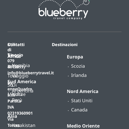
Contatti
Stili
Destinazioni
di
T.
viaggio
Africa
Europa
079
Namibia
Scozia
B-
Classy
4812011
info@blueberrytravel.it
Irlanda
Tour
Viaggio
Sud America
By
Su
Di
enneQuadro
Argentina
Nord America
Misura
Nozze
s.r.l.
Perù
Stati Uniti
Partita
IVA
Canada
02319360901
Asia
Via
Kazakistan
Torres
Medio Oriente