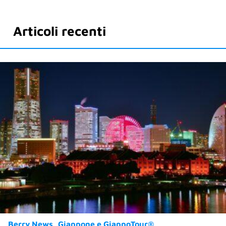
Articoli recenti
Berry News
Giappone e GiappoTour®