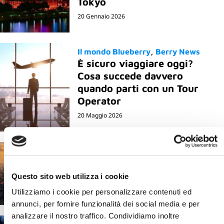
Tokyo
20 Gennaio 2026
Il mondo Blueberry
Berry News
È sicuro viaggiare oggi?
Cosa succede davvero
quando parti con un Tour
Operator
20 Maggio 2026
Corea del Sud e CoreaTour
Jeonju cosa vedere e quali
esperienze fare
Questo sito web utilizza i cookie
25 Marzo 2026
Utilizziamo i cookie per personalizzare contenuti ed
annunci, per fornire funzionalità dei social media e per
analizzare il nostro traffico. Condividiamo inoltre