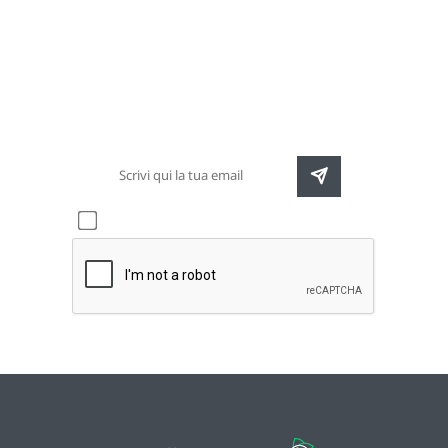
Newsletter
Rimani sempre aggiornato sulle nuove
destinazioni e speciali promozioni
Accetto l'informativa sulla
privacy