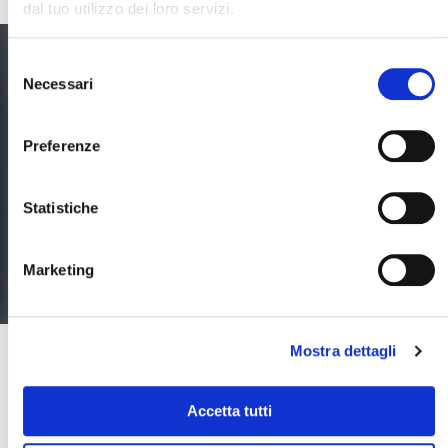
dal tuo utilizzo dei loro servizi.
PERSONAGGI DEL WEB
Selezione
Necessari
del
Cerca il tuo viaggio
consenso
Preferenze
Statistiche
Marketing
Mostra dettagli
GiappoTour® Gold Hiro Special
Giappone
Accetta tutti
Viaggio di 10 giorni in Giappone con piccolo gruppo e con 3 appuntamenti
culinari in compagnia di Chef Hiro, ospite d'onore!