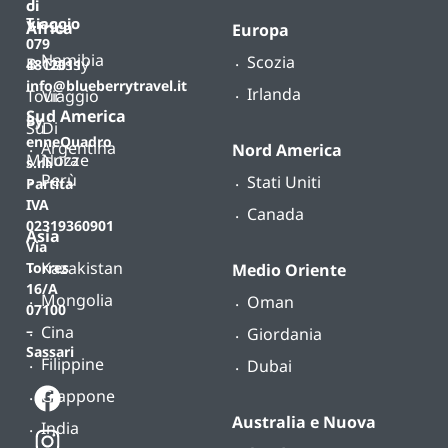
di
T.
viaggio
Africa
Europa
079
Namibia
Scozia
B-
Classy
4812011
info@blueberrytravel.it
Irlanda
Tour
Viaggio
Sud America
By
Su
Di
enneQuadro
Argentina
Nord America
Misura
Nozze
s.r.l.
Perù
Stati Uniti
Partita
IVA
Canada
02319360901
Asia
Via
Kazakistan
Torres
Medio Oriente
16/A
Mongolia
Oman
07100
Cina
–
Giordania
Sassari
Filippine
Dubai
Giappone
Australia e Nuova
India