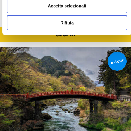
Accetta selezionati
12 giorni / 9 notti
da € 3.450
Voli inclusi
Rifiuta
SCOPRI