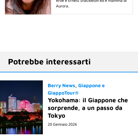
eroe è Ernest Shackleton ed è mamma di
Aurora.
Potrebbe interessarti
Berry News
Giappone e
GiappoTour®
Yokohama: il Giappone che
sorprende, a un passo da
Tokyo
20 Gennaio 2026