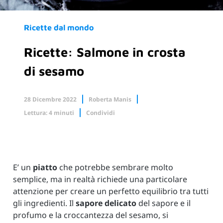
Ricette dal mondo
Ricette: Salmone in crosta
di sesamo
28 Dicembre 2022
Roberta Manis
Lettura: 4 minuti
Condividi
Facebook
X.com
Linkedin
E’ un
piatto
che potrebbe sembrare molto
semplice, ma in realtà richiede una particolare
attenzione per creare un perfetto equilibrio tra tutti
gli ingredienti. Il
sapore delicato
del sapore e il
profumo e la croccantezza del sesamo, si