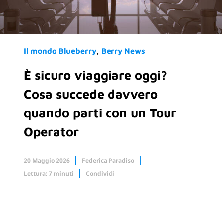
Il mondo Blueberry
Berry News
È sicuro viaggiare oggi?
Cosa succede davvero
quando parti con un Tour
Operator
20 Maggio 2026
Federica Paradiso
Lettura: 7 minuti
Condividi
Facebook
X.com
Linkedin