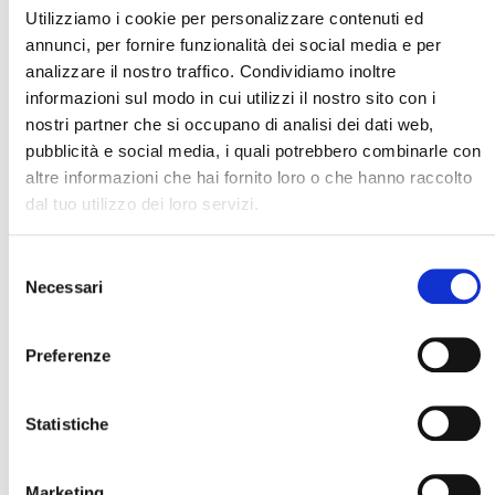
viaggio non è fatto solo di logistica: è fatto
Utilizziamo i cookie per personalizzare contenuti ed
soprattutto di come lo vivi.
annunci, per fornire funzionalità dei social media e per
Si parte per godersi l’esperienza, non per viverla con
analizzare il nostro traffico. Condividiamo inoltre
l’ansia.
informazioni sul modo in cui utilizzi il nostro sito con i
nostri partner che si occupano di analisi dei dati web,
Le difficoltà operative, nella maggior parte dei casi,
pubblicità e social media, i quali potrebbero combinarle con
si risolvono. L’ansia emotiva, invece, è un’altra cosa.
altre informazioni che hai fornito loro o che hanno raccolto
Ed è giusto ascoltarla.
dal tuo utilizzo dei loro servizi.
Per questo ti diciamo anche: se senti il bisogno di
ulteriori chiarimenti, scrivici. Saremo felici di
Selezione
Necessari
approfondire ogni dubbio insieme a te. Fa parte del
del
Cerca il tuo viaggio
nostro lavoro, ma anche del nostro modo di
consenso
prenderci cura dei viaggiatori.
Preferenze
Ma se dentro di te non ti senti sereno, se prevale
l’incertezza, forse non è il momento giusto per
Statistiche
partire.
Marketing