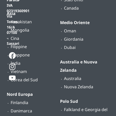
IVA
Canada
02319360901
Asia
Via
Kazakistan
Torres
Medio Oriente
16/A
Mongolia
Oman
07100
Cina
–
Giordania
Sassari
Filippine
Dubai
Giappone
Australia e Nuova
India
Zelanda
Vietnam
Australia
Corea del Sud
Nuova Zelanda
Nord Europa
Polo Sud
Finlandia
Falkland e Georgia del
Danimarca