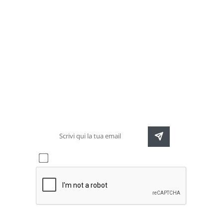
Newsletter
Rimani sempre aggiornato sulle nuove
destinazioni e speciali promozioni
Accetto l'informativa sulla
privacy