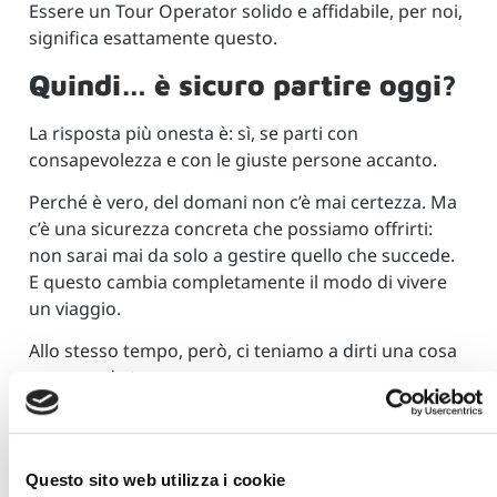
Essere un Tour Operator solido e affidabile, per noi,
significa esattamente questo.
Quindi… è sicuro partire oggi?
La risposta più onesta è: sì, se parti con
consapevolezza e con le giuste persone accanto.
Perché è vero, del domani non c’è mai certezza. Ma
c’è una sicurezza concreta che possiamo offrirti:
non sarai mai da solo a gestire quello che succede.
E questo cambia completamente il modo di vivere
un viaggio.
Allo stesso tempo, però, ci teniamo a dirti una cosa
con grande trasparenza.
Noi di
Blueberry Travel
possiamo darti certezze,
garanzie, supporto operativo e tutta l’esperienza
necessaria per affrontare anche gli imprevisti. Ma il
Questo sito web utilizza i cookie