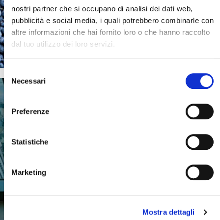
nostri partner che si occupano di analisi dei dati web,
Chi siamo e cosa facciamo
pubblicità e social media, i quali potrebbero combinarle con
altre informazioni che hai fornito loro o che hanno raccolto
Scopri il mondo Blueberry e tutte le
persone che ne fanno parte
dal tuo utilizzo dei loro servizi.
Selezione
Necessari
del
Cerca il tuo viaggio
consenso
Preferenze
B-TOUR
Statistiche
GRANDI EMOZIONI
Marketing
Mostra dettagli
SCOPRI DI PIU'