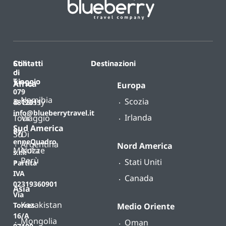
Contatti
Stili
Destinazioni
di
T.
viaggio
Africa
Europa
079
Namibia
Scozia
B-
Classy
4812011
info@blueberrytravel.it
Irlanda
Tour
Viaggio
Sud America
By
Su
Di
enneQuadro
Argentina
Nord America
Misura
Nozze
s.r.l.
Perù
Stati Uniti
Partita
IVA
Canada
02319360901
Asia
Via
Kazakistan
Torres
Medio Oriente
16/A
Mongolia
Oman