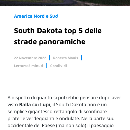
America Nord e Sud
South Dakota top 5 delle
strade panoramiche
22 Novembre 2022
Roberta Manis
Lettura: 5 minuti
Condividi
Facebook
X.com
Linkedin
A dispetto di quanto si potrebbe pensare dopo aver
visto
Balla coi Lupi
, il South Dakota non è un
semplice gigantesco rettangolo di sconfinate
praterie verdeggianti e ondulate. Nella parte sud-
occidentale del Paese (ma non solo) il paesaggio