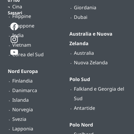
07100
Cina
–
Giordania
Sassari
Filippine
Dubai
Giappone
Australia e Nuova
India
Zelanda
Vietnam
Australia
Corea del Sud
Nuova Zelanda
Nord Europa
Polo Sud
Finlandia
Falkland e Georgia del
Danimarca
Sud
Islanda
Antartide
Norvegia
Svezia
Polo Nord
Lapponia